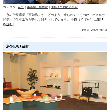
カテゴリ
洛中
美術館・博物館
車椅子で周れる施設
京の伝統産業「西陣織」が、どのように造られていくのか、パネルや
ビデオで生産工程が詳しく説明されています。 手機（てばた） …[
続き
を読む
]
更新日 : 2026年7月17日
京都伝統工芸館