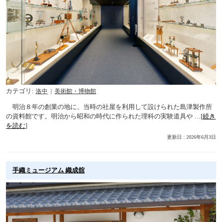
カテゴリ
洛中
美術館・博物館
明治８年の創業の地に、当時の社屋を利用して設けられた島津製作所
の資料館です。明治から昭和の時代に作られた理科の実験道具や …[
続き
を読む
]
更新日 : 2026年6月3日
手織ミュージアム 織成舘