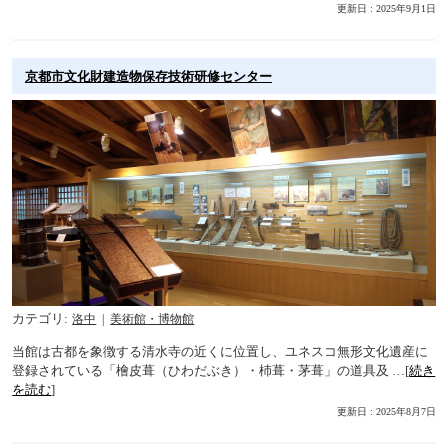
更新日 : 2025年9月1日
京都市文化財建造物保存技術研修センター
カテゴリ
洛中
美術館・博物館
当館は古都を象徴する清水寺の近くに位置し、ユネスコ無形文化遺産に
登録されている「檜皮葺（ひわだぶき）・杮葺・茅葺」の道具及 …[
続き
を読む
]
更新日 : 2025年8月7日