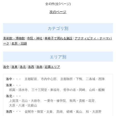
全43件(全5ページ)
次のページ
カテゴリ別
美術館・博物館
寺院・神社
車椅子で周れる施設
アクティビティ・テーマパ
ーク
名所・旧跡
エリア別
洛中
洛東
洛北
洛西
洛南
近隣エリア
洛中
京都駅前
市内中心部
京都御所・下鴨
二条城・西陣
洛東
祇園・清水寺
三十三間堂・東福寺
哲学の道・岡崎
山科・醍醐
洛北
上賀茂・北山・大徳寺
一乗寺・修学院
鞍馬・貴船・花背
大原・八瀬・比叡山
洛西
金閣寺・御室・太秦
高雄
嵯峨・嵐山
桂・大原野