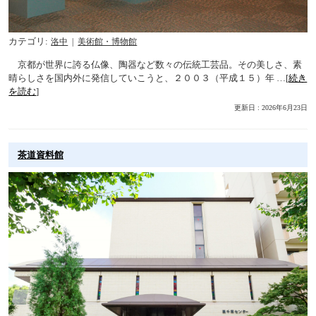
カテゴリ
洛中
美術館・博物館
京都が世界に誇る仏像、陶器など数々の伝統工芸品。その美しさ、素
晴らしさを国内外に発信していこうと、２００３（平成１５）年 …[
続き
を読む
]
更新日 : 2026年6月23日
茶道資料館