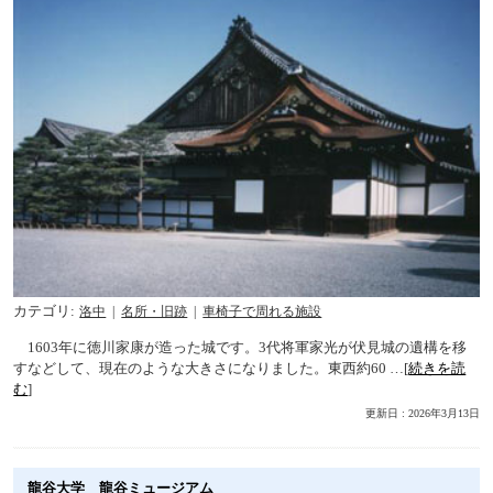
カテゴリ
洛中
名所・旧跡
車椅子で周れる施設
1603年に徳川家康が造った城です。3代将軍家光が伏見城の遺構を移
すなどして、現在のような大きさになりました。東西約60 …[
続きを読
む
]
更新日 : 2026年3月13日
龍谷大学 龍谷ミュージアム