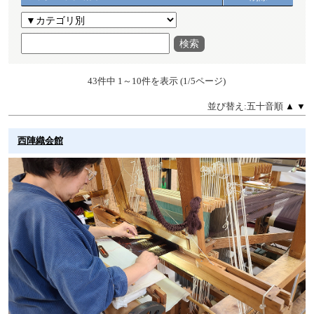
検索
43件中 1～10件を表示 (1/5ページ)
並び替え:五十音順
▲
▼
西陣織会館