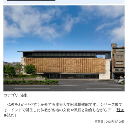
カテゴリ
洛中
仏教をわかりやすく紹介する龍谷大学附属博物館です。シリーズ展で
は、インドで誕生した仏教が各地の文化や風習と融合しながらア …[
続き
を読む
]
更新日 : 2025年9月29日