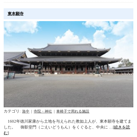
東本願寺
カテゴリ
洛中
寺院・神社
車椅子で周れる施設
1602年徳川家康から土地を与えられた教如上人が、東本願寺を建てま
した。 御影堂門（ごえいどうもん）をくぐると、中央に …[
続きを読
む
]