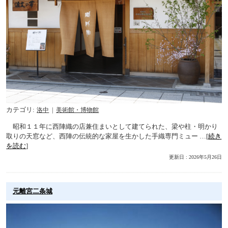
カテゴリ
洛中
美術館・博物館
昭和１１年に西陣織の店兼住まいとして建てられた、梁や柱・明かり
取りの天窓など、西陣の伝統的な家屋を生かした手織専門ミュー …[
続き
を読む
]
更新日 : 2026年5月26日
元離宮二条城