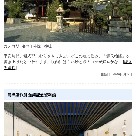
カテゴリ
洛中
寺院・神社
平安時代、紫式部（むらさきしきぶ）がこの地に住み、「源氏物語」を
書き上げたといわれます。境内には白い砂と緑のコケが鮮やかな …[
続き
を読む
]
更新日 : 2026年6月12日
島津製作所 創業記念資料館