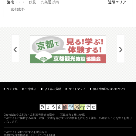
洛南
伏見
九条通以南
近隣エリア
京都市外
リンク集
注意事項
よくある質問
サイトマップ
個人情報取り扱いについて
Copyright © 京都市・京都観光推進協議会 写真協力：横山健蔵
このサイトに掲載する画像・映像・文書を含むすべての情報を許可なく複製、転用することを堅くお断り
いたします。
このサイト全般に関するお問合せ先
京都観光推進協議会
TEL: 075-744-1308