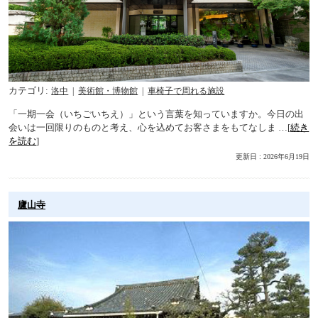
カテゴリ
洛中
美術館・博物館
車椅子で周れる施設
「一期一会（いちごいちえ）」という言葉を知っていますか。今日の出
会いは一回限りのものと考え、心を込めてお客さまをもてなしま …[
続き
を読む
]
更新日 : 2026年6月19日
廬山寺