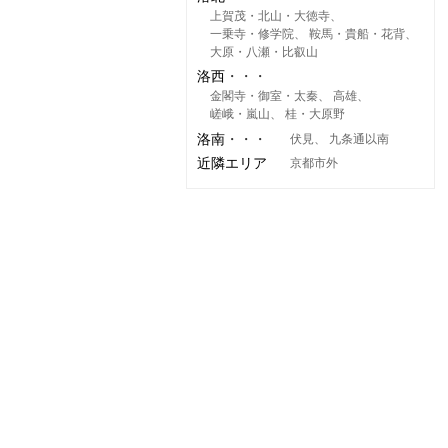
上賀茂・北山・大徳寺
一乗寺・修学院
鞍馬・貴船・花背
大原・八瀬・比叡山
洛西
金閣寺・御室・太秦
高雄
嵯峨・嵐山
桂・大原野
洛南
伏見
九条通以南
近隣エリア
京都市外