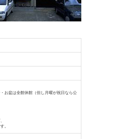
始・お盆は全館休館（但し月曜が祝日なら公
ば、
です。