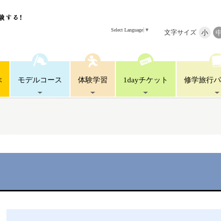
Select Language
▼
文字サイズ
小
ぶ
モデル
コース
体験
学習
1day
チケット
修学旅行
パ