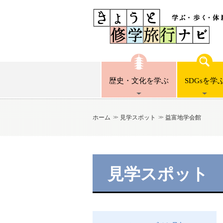
歴史・文化
を学ぶ
SDGsを
学
ホーム
見学スポット
益富地学会館
見学スポット