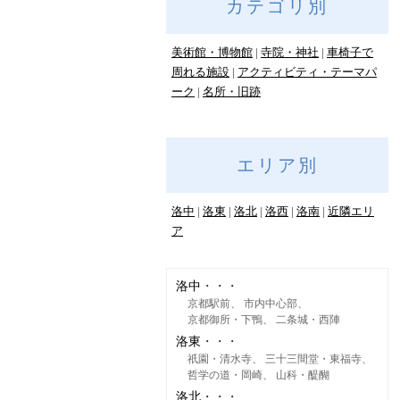
カテゴリ別
美術館・博物館
寺院・神社
車椅子で
周れる施設
アクティビティ・テーマパ
ーク
名所・旧跡
エリア別
洛中
洛東
洛北
洛西
洛南
近隣エリ
ア
洛中
京都駅前
市内中心部
京都御所・下鴨
二条城・西陣
洛東
祇園・清水寺
三十三間堂・東福寺
哲学の道・岡崎
山科・醍醐
洛北