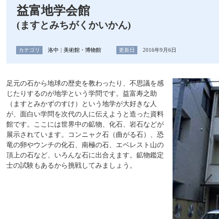
益富地学会館
(ますとみちがくかいかん)
カテゴリ
洛中
美術館・博物館
更新日
2016年9月6日
足元の石から地球の歴史を教わったり、不思議を感
じたりするのが地学という学問です。益富寿之助
（ますとみかずのすけ）という地学が大好きな人
が、面白い学問を次代の人に伝えようと造った資料
館です。ここには世界中の鉱物、化石、岩石などが
展示されています。コンニャク石（曲がる石）、恐
竜の卵やウンチの化石、南極の石、エベレスト山の
頂上の石など、いろんな石に出合えます。鉱物鑑定
士の試験もあるから挑戦してみましょう。