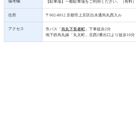
備考欄
【駐車場】一般駐車場をご利用ください。（有料
住所
〒602-8012 京都市上京区出水通烏丸西入ル
アクセス
市バス「
烏丸下長者町
」下車徒歩2分
地下鉄烏丸線「丸太町」北西2番出口より徒歩10分