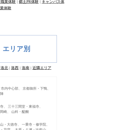
・職業体験
郷土PR体験
キャンパス体
業体験
エリア別
洛北
洛西
洛南
近隣エリア
市内中心部
京都御所・下鴨
陣
寺
三十三間堂・東福寺
岡崎
山科・醍醐
山・大徳寺
一乗寺・修学院
・花背
大原・八瀬・比叡山