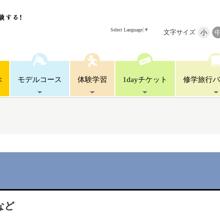
Select Language
▼
文字サイズ
小
ぶ
モデル
コース
体験
学習
1day
チケット
修学旅行
パ
など