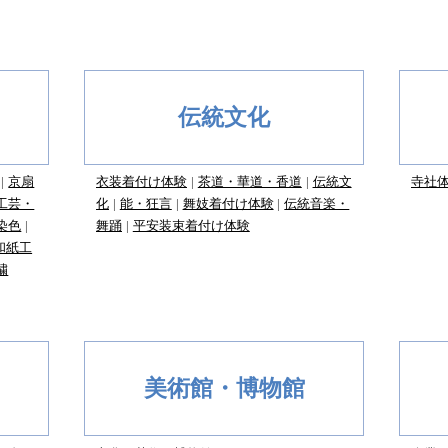
伝統文化
京扇
衣装着付け体験
茶道・華道・香道
伝統文
寺社
工芸・
化
能・狂言
舞妓着付け体験
伝統音楽・
染色
舞踊
平安装束着付け体験
和紙工
繍
美術館・博物館