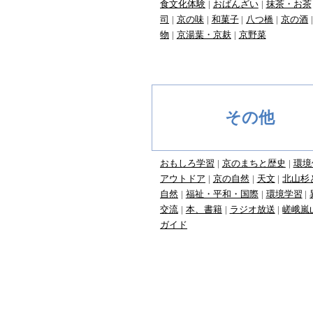
食文化体験
おばんざい
抹茶・お茶
司
京の味
和菓子
八つ橋
京の酒
物
京湯葉・京麸
京野菜
その他
おもしろ学習
京のまちと歴史
環境
アウトドア
京の自然
天文
北山杉
自然
福祉・平和・国際
環境学習
交流
本、書籍
ラジオ放送
嵯峨嵐
ガイド