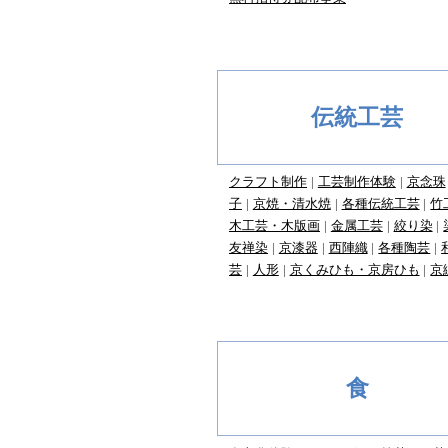
伝統工芸
クラフト制作
工芸制作体験
京念珠
子
京焼・清水焼
各種伝統工芸
竹
木工芸・木版画
金属工芸
絞り染
友禅染
京漆器
西陣織
各種陶芸
芸
人形
京くみひも・京房ひも
京
食