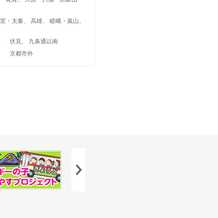
室・太秦
高雄
嵯峨・嵐山
伏見
九条通以南
京都市外