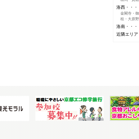
洛西
金閣寺・御
桂・大原野
洛南
近隣エリア