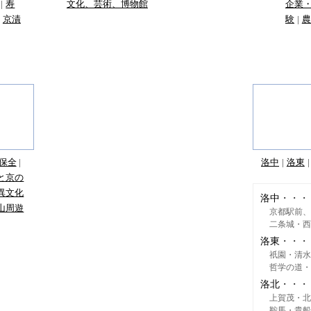
寿
文化、芸術、博物館
企業
京漬
験
農
保全
洛中
洛東
と京の
異文化
洛中
山周遊
京都駅前
二条城・西
洛東
祇園・清水
哲学の道・
洛北
上賀茂・北
鞍馬・貴船