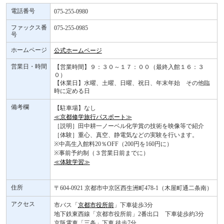
電話番号
075-255-0980
ファックス番
075-255-0985
号
ホームページ
公式ホームページ
営業日・時間
【営業時間】９：３０～１７：００（最終入館１６：３
０）
【休業日】水曜、土曜、日曜、祝日、年末年始 その他臨
時に定める日
備考欄
【駐車場】なし
≪京都修学旅行パスポート≫
［説明］田中耕一ノーベル化学賞の技術を映像等で紹介
［体験］重心、真空、静電気などの実験を行います。
※中高生入館料20％OFF（200円を160円に）
※事前予約制（３営業日前までに）
≪体験学習≫
住所
〒604-0921 京都市中京区西生洲町478-1（木屋町通二条南）
アクセス
市バス「
京都市役所前
」下車徒歩3分
地下鉄東西線「京都市役所前」2番出口 下車徒歩約3分
京阪電車「三条」下車 徒歩7分