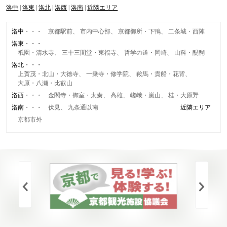
洛中
洛東
洛北
洛西
洛南
近隣エリア
洛中
京都駅前
市内中心部
京都御所・下鴨
二条城・西陣
洛東
祇園・清水寺
三十三間堂・東福寺
哲学の道・岡崎
山科・醍醐
洛北
上賀茂・北山・大徳寺
一乗寺・修学院
鞍馬・貴船・花背
大原・八瀬・比叡山
洛西
金閣寺・御室・太秦
高雄
嵯峨・嵐山
桂・大原野
洛南
伏見
九条通以南
近隣エリア
京都市外