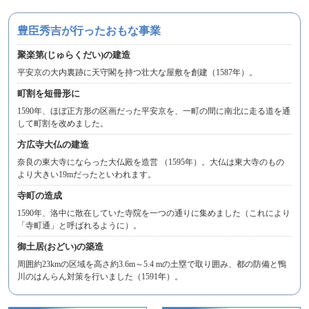
豊臣秀吉が行ったおもな事業
聚楽第(じゅらくだい)の建造
平安京の大内裏跡に天守閣を持つ壮大な屋敷を創建（1587年）。
町割を短冊形に
1590年、ほぼ正方形の区画だった平安京を、一町の間に南北に走る道を通
して町割を改めました。
方広寺大仏の建造
奈良の東大寺にならった大仏殿を造営 （1595年）。大仏は東大寺のもの
より大きい19mだったといわれます。
寺町の造成
1590年、洛中に散在していた寺院を一つの通りに集めました（これにより
「寺町通」と呼ばれるように）。
御土居(おどい)の築造
周囲約23kmの区域を高さ約3.6m～5.4 mの土塁で取り囲み、都の防備と鴨
川のはんらん対策を行いました（1591年）。