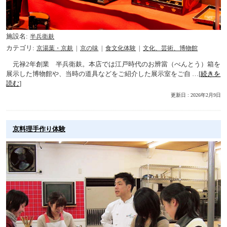
施設名
半兵衛麸
カテゴリ
京湯葉・京麸
京の味
食文化体験
文化、芸術、博物館
元禄2年創業 半兵衛麸。本店では江戸時代のお辨當（べんとう）箱を
展示した博物館や、当時の道具などをご紹介した展示室をご自 …[
続きを
読む
]
更新日 : 2026年2月9日
京料理手作り体験