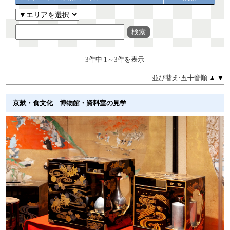
検索
3件中 1～3件を表示
並び替え:五十音順
▲
▼
京麸・食文化 博物館・資料室の見学