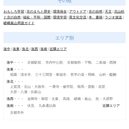
その他
おもしろ学習
京のまちと歴史
環境保全
アウトドア
京の自然
天文
北山杉
と京の自然
福祉・平和・国際
環境学習
異文化交流
本、書籍
ラジオ放送
嵯峨嵐山周遊ガイド
エリア別
洛中
洛東
洛北
洛西
洛南
近隣エリア
洛中
京都駅前
市内中心部
京都御所・下鴨
二条城・西陣
洛東
祇園・清水寺
三十三間堂・東福寺
哲学の道・岡崎
山科・醍醐
洛北
上賀茂・北山・大徳寺
一乗寺・修学院
鞍馬・貴船・花背
大原・八瀬・比叡山
洛西
金閣寺・御室・太秦
高雄
嵯峨・嵐山
桂・大原野
洛南
伏見
九条通以南
近隣エリア
京都市外