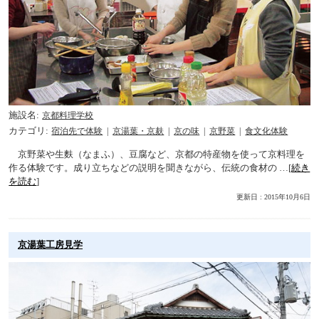
施設名
京都料理学校
カテゴリ
宿泊先で体験
京湯葉・京麸
京の味
京野菜
食文化体験
京野菜や生麩（なまふ）、豆腐など、京都の特産物を使って京料理を
作る体験です。成り立ちなどの説明を聞きながら、伝統の食材の …[
続き
を読む
]
更新日 : 2015年10月6日
京湯葉工房見学