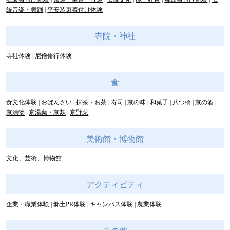
統音楽・舞踊
平安装束着付け体験
寺院・神社
寺社体験
尼僧修行体験
食
食文化体験
おばんざい
抹茶・お茶
寿司
京の味
和菓子
八つ橋
京の酒
京漬物
京湯葉・京麸
京野菜
美術館・博物館
文化、芸術、博物館
アクティビティ
企業・職業体験
郷土PR体験
キャンパス体験
農業体験