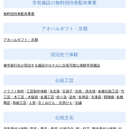
市有施設の無料招待券配布事業
無料招待券配布事業
アオハルギフト・京都
アオハルギフト・京都
宿泊先で体験
修学旅行生が宿泊する施設やホテルに出張可能な体験学習施設
伝統工芸
クラフト制作
工芸制作体験
京念珠
京扇子
京焼・清水焼
各種伝統工芸
竹
工芸・木工芸・木版画
金属工芸
絞り染
染色
友禅染
京漆器
西陣織
各種
陶芸
和紙工芸
人形
京くみひも・京房ひも
京繍
伝統文化
衣装着付け体験
茶道・華道・香道
伝統文化
能・狂言
舞妓着付け体験
伝