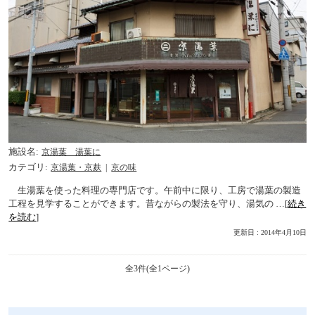
施設名
京湯葉 湯葉に
カテゴリ
京湯葉・京麸
京の味
生湯葉を使った料理の専門店です。午前中に限り、工房で湯葉の製造
工程を見学することができます。昔ながらの製法を守り、湯気の …[
続き
を読む
]
更新日 : 2014年4月10日
全3件(全1ページ)