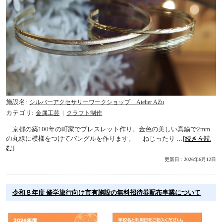
施設名
シルバーアクセサリーワークショップ Atelier AƵu
カテゴリ
金属工芸
クラフト制作
京都の築100年の町家でブレスレット作り。金色の美しい真鍮で2mm
の丸線に模様をつけてバングルを作ります。 ねじったり …[
続きを読
む
]
更新日 : 2026年6月12日
令和８年度 修学旅行向け市有施設の無料招待券配布事業について