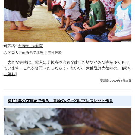
施設名
大徳寺 大仙院
カテゴリ
宿泊先で体験
寺社体験
大きな寺院は、境内に支援者や信者が建てた塔や小さな寺を多くもっ
ています。これを塔頭（たっちゅう）といい、大仙院は大徳寺の …[
続き
を読む
]
更新日 : 2026年6月18日
築100年の京町家で作る、真鍮のバングル/ブレスレット作り