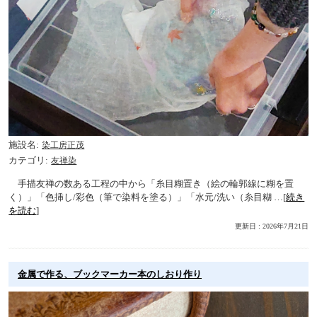
施設名
染工房正茂
カテゴリ
友禅染
手描友禅の数ある工程の中から「糸目糊置き（絵の輪郭線に糊を置
く）」「色挿し/彩色（筆で染料を塗る）」「水元/洗い（糸目糊 …[
続き
を読む
]
更新日 : 2026年7月21日
金属で作る、ブックマーカー本のしおり作り