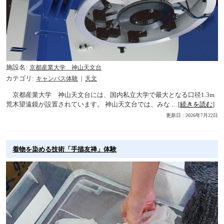
施設名
京都産業大学 神山天文台
カテゴリ
キャンパス体験
天文
京都産業大学 神山天文台には、国内私立大学で最大となる口径1.3m
荒木望遠鏡が設置されています。 神山天文台では、みな …[
続きを読む
]
更新日 : 2026年7月22日
着物を染める技術「手描友禅」体験