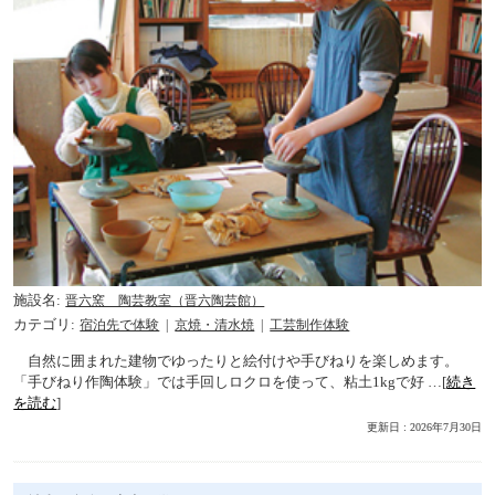
施設名
晋六窯 陶芸教室（晋六陶芸館）
カテゴリ
宿泊先で体験
京焼・清水焼
工芸制作体験
自然に囲まれた建物でゆったりと絵付けや手びねりを楽しめます。
「手びねり作陶体験」では手回しロクロを使って、粘土1kgで好 …[
続き
を読む
]
更新日 : 2026年7月30日