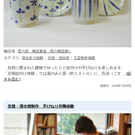
施設名
晋六窯 陶芸教室（晋六陶芸館）
カテゴリ
宿泊先で体験
京焼・清水焼
工芸制作体験
自然に囲まれた建物でゆったりと絵付けや手びねりを楽しめます。
「京焼絵付け体験」では湯のみと皿（約１２ｃｍ）に、呉須（ごす …[
続
きを読む
]
更新日 : 2026年7月30日
京焼・清水焼制作 手びねり作陶体験