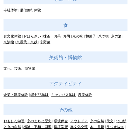
寺社体験
尼僧修行体験
食
食文化体験
おばんざい
抹茶・お茶
寿司
京の味
和菓子
八つ橋
京の酒
京漬物
京湯葉・京麸
京野菜
美術館・博物館
文化、芸術、博物館
アクティビティ
企業・職業体験
郷土PR体験
キャンパス体験
農業体験
その他
おもしろ学習
京のまちと歴史
環境保全
アウトドア
京の自然
天文
北山杉
と京の自然
福祉・平和・国際
環境学習
異文化交流
本、書籍
ラジオ放送