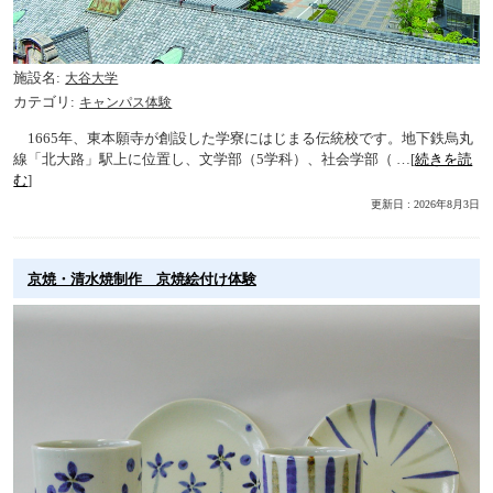
施設名
大谷大学
カテゴリ
キャンパス体験
1665年、東本願寺が創設した学寮にはじまる伝統校です。地下鉄烏丸
線「北大路」駅上に位置し、文学部（5学科）、社会学部（ …[
続きを読
む
]
更新日 : 2026年8月3日
京焼・清水焼制作 京焼絵付け体験