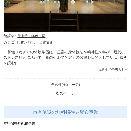
施設名
茂山千三郎稽古場
カテゴリ
能・狂言
伝統文化
和儀（わぎ）の体験学習は、狂言の身体技法や精神性を学び、現代の
ストレス社会に活かす「和のセルフケア」の習得を目的としてい …[
続き
を読む
]
更新日 : 2026年6月1日
全30件(全3ページ)
次のページ
市有施設の無料招待券配布事業
無料招待券配布事業