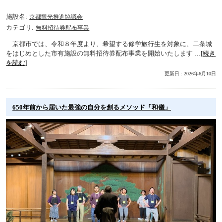
施設名
京都観光推進協議会
カテゴリ
無料招待券配布事業
京都市では、令和８年度より、希望する修学旅行生を対象に、二条城
をはじめとした市有施設の無料招待券配布事業を開始いたします …[
続き
を読む
]
更新日 : 2026年6月10日
650年前から届いた最強の自分を創るメソッド「和儀」