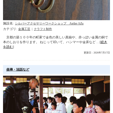
施設名
シルバーアクセサリーワークショップ Atelier AƵu
カテゴリ
金属工芸
クラフト制作
京都の築１００年の町家で金色の美しい真鍮や、赤っぽい金属の銅で
本のしおりを作ります。 ねじって叩いて、ハンマーや金床など …[
続き
を読む
]
更新日 : 2026年7月17日
坐禅・法話など