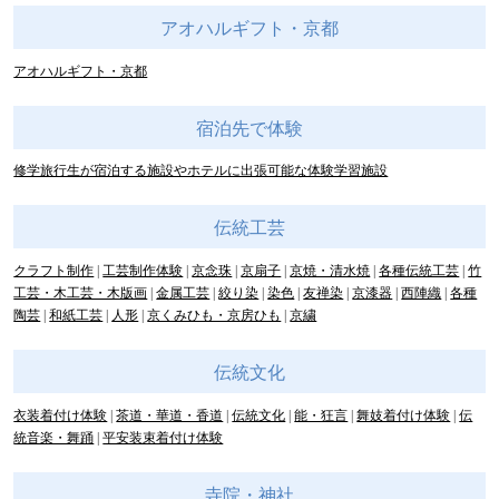
アオハルギフト・京都
アオハルギフト・京都
宿泊先で体験
修学旅行生が宿泊する施設やホテルに出張可能な体験学習施設
伝統工芸
クラフト制作
工芸制作体験
京念珠
京扇子
京焼・清水焼
各種伝統工芸
竹
工芸・木工芸・木版画
金属工芸
絞り染
染色
友禅染
京漆器
西陣織
各種
陶芸
和紙工芸
人形
京くみひも・京房ひも
京繍
伝統文化
衣装着付け体験
茶道・華道・香道
伝統文化
能・狂言
舞妓着付け体験
伝
統音楽・舞踊
平安装束着付け体験
寺院・神社