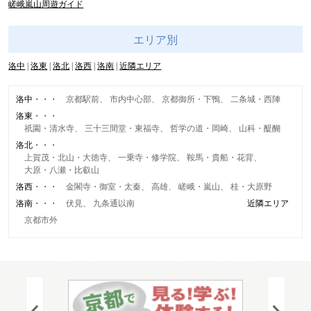
嵯峨嵐山周遊ガイド
エリア別
洛中
洛東
洛北
洛西
洛南
近隣エリア
洛中
京都駅前
市内中心部
京都御所・下鴨
二条城・西陣
洛東
祇園・清水寺
三十三間堂・東福寺
哲学の道・岡崎
山科・醍醐
洛北
上賀茂・北山・大徳寺
一乗寺・修学院
鞍馬・貴船・花背
大原・八瀬・比叡山
洛西
金閣寺・御室・太秦
高雄
嵯峨・嵐山
桂・大原野
洛南
伏見
九条通以南
近隣エリア
京都市外