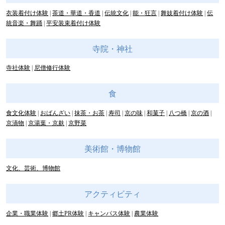
衣装着付け体験
茶道・華道・香道
伝統文化
能・狂言
舞妓着付け体験
伝
統音楽・舞踊
平安装束着付け体験
寺院・神社
寺社体験
尼僧修行体験
食
食文化体験
おばんざい
抹茶・お茶
寿司
京の味
和菓子
八つ橋
京の酒
京漬物
京湯葉・京麸
京野菜
美術館・博物館
文化、芸術、博物館
アクティビティ
企業・職業体験
郷土PR体験
キャンパス体験
農業体験