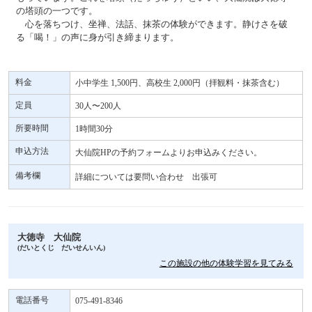
の塔頭の一つです。
心を落ちつけ、坐禅、法話、抹茶の体験ができます。静けさを破
る「喝！」の声に身が引き締まります。
料金
小中学生 1,500円、高校生 2,000円（拝観料・抹茶含む）
定員
30人〜200人
所要時間
1時間30分
申込方法
大仙院HPの予約フォームよりお申込みください。
備考欄
詳細については要問い合わせ 出張可
大徳寺 大仙院
(だいとくじ だいせんいん)
この施設の他の体験学習を見てみる
電話番号
075-491-8346