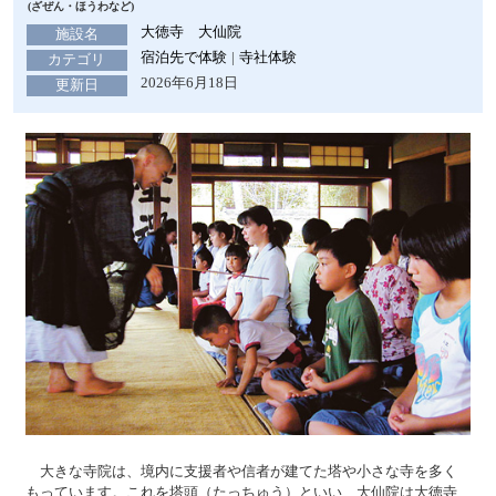
(ざぜん・ほうわなど)
大徳寺 大仙院
施設名
宿泊先で体験
寺社体験
カテゴリ
2026年6月18日
更新日
大きな寺院は、境内に支援者や信者が建てた塔や小さな寺を多く
もっています。これを塔頭（たっちゅう）といい、大仙院は大徳寺