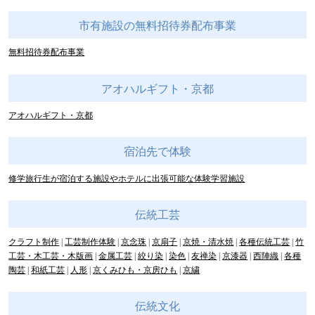
市有施設の無料招待券配布事業
無料招待券配布事業
アオハルギフト・京都
アオハルギフト・京都
宿泊先で体験
修学旅行生が宿泊する施設やホテルに出張可能な体験学習施設
伝統工芸
クラフト制作
工芸制作体験
京念珠
京扇子
京焼・清水焼
各種伝統工芸
竹
工芸・木工芸・木版画
金属工芸
絞り染
染色
友禅染
京漆器
西陣織
各種
陶芸
和紙工芸
人形
京くみひも・京房ひも
京繍
伝統文化