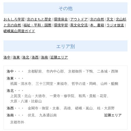
その他
おもしろ学習
京のまちと歴史
環境保全
アウトドア
京の自然
天文
北山杉
と京の自然
福祉・平和・国際
環境学習
異文化交流
本、書籍
ラジオ放送
嵯峨嵐山周遊ガイド
エリア別
洛中
洛東
洛北
洛西
洛南
近隣エリア
洛中
京都駅前
市内中心部
京都御所・下鴨
二条城・西陣
洛東
祇園・清水寺
三十三間堂・東福寺
哲学の道・岡崎
山科・醍醐
洛北
上賀茂・北山・大徳寺
一乗寺・修学院
鞍馬・貴船・花背
大原・八瀬・比叡山
洛西
金閣寺・御室・太秦
高雄
嵯峨・嵐山
桂・大原野
洛南
伏見
九条通以南
近隣エリア
京都市外