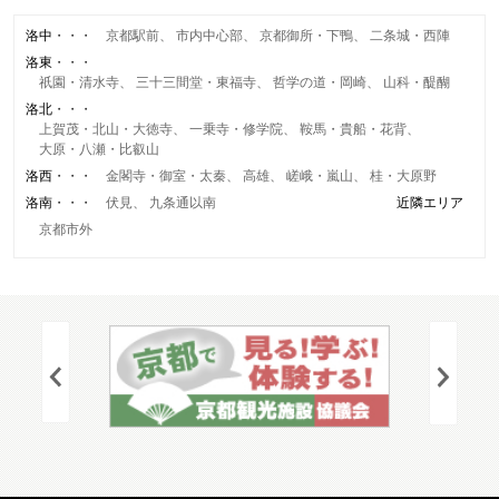
洛中
京都駅前
市内中心部
京都御所・下鴨
二条城・西陣
洛東
祇園・清水寺
三十三間堂・東福寺
哲学の道・岡崎
山科・醍醐
洛北
上賀茂・北山・大徳寺
一乗寺・修学院
鞍馬・貴船・花背
大原・八瀬・比叡山
洛西
金閣寺・御室・太秦
高雄
嵯峨・嵐山
桂・大原野
洛南
伏見
九条通以南
近隣エリア
京都市外