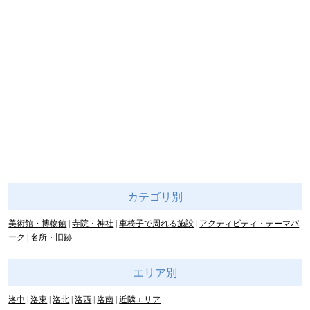
カテゴリ別
美術館・博物館
寺院・神社
車椅子で周れる施設
アクティビティ・テーマパ
ーク
名所・旧跡
エリア別
洛中
洛東
洛北
洛西
洛南
近隣エリア