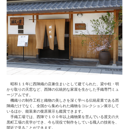
昭和１１年に西陣織の店兼住まいとして建てられた、梁や柱・明
かり取りの天窓など、西陣の伝統的な家屋を生かした手織専門ミュ
ージアムです。
機織りの制作工程と織物の美しさを深く学べる伝統産業である西
陣織だけでなく、全国から集められた織物をコレクション展示して
いるほか、能装束の復原展示も鑑賞できます。
手織工場では、西陣で１００年以上織物業を営んでいる渡文の大
黒町工場の見学ができ、今も現役で制作をしている職人の技術を、
間近で見ることができます。