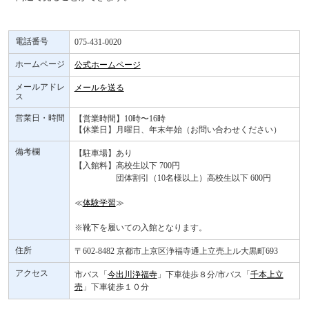
電話番号
075-431-0020
ホームページ
公式ホームページ
メールアドレ
メールを送る
ス
営業日・時間
【営業時間】10時〜16時
【休業日】月曜日、年末年始（お問い合わせください）
備考欄
【駐車場】あり
【入館料】高校生以下 700円
団体割引（10名様以上）高校生以下 600円
≪
体験学習
≫
※靴下を履いての入館となります。
住所
〒602-8482 京都市上京区浄福寺通上立売上ル大黒町693
アクセス
市バス「
今出川浄福寺
」下車徒歩８分/市バス「
千本上立
売
」下車徒歩１０分