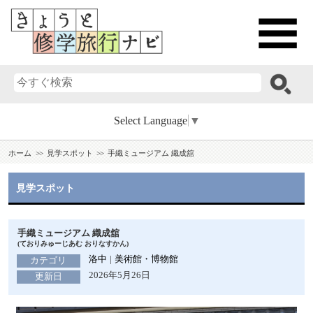
Select Language
▼
ホーム
見学スポット
手織ミュージアム 織成舘
見学スポット
手織ミュージアム 織成舘
(ておりみゅーじあむ おりなすかん)
洛中
美術館・博物館
カテゴリ
2026年5月26日
更新日