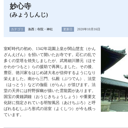
妙心寺
(みょうしんじ)
カテゴリ
洛西
寺院・神社
更新日
2020年10月16日
室町時代の初め、1342年花園上皇が関山慧玄（かん
ざんえげん）を招いて開いたお寺です。応仁の乱で
多くの堂塔を焼失しましたが、武将細川勝元（ほそ
かわかつもと）らの援助で再興しました。その後、
豊臣、徳川家をはじめ諸大名が信仰するようになり
栄えました。南から三門、仏殿（ぶつでん）、法堂
（はっとう）などの伽藍（がらん）が並びます。法
堂の天井には狩野探幽が描いた雲龍図があります。
国宝の黄鐘調鐘（おうじきちょうしょう）や重要文
化財に指定されている明智風呂（あけちぶろ）と呼
ばれるむしぶろ形式の浴室（よくしつ）が今も残っ
ています。