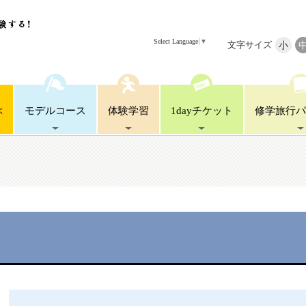
Select Language
▼
文字サイズ
小
ぶ
モデル
コース
体験
学習
1day
チケット
修学旅行
パ