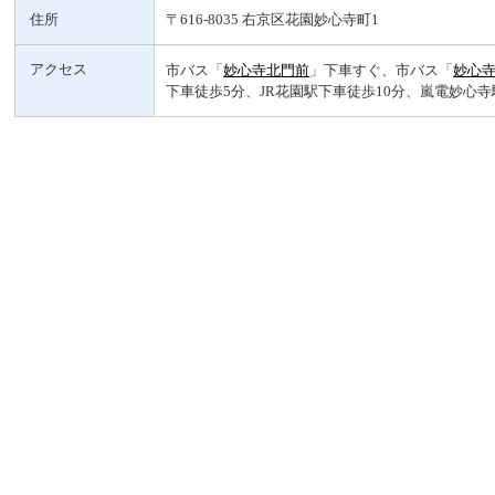
住所
〒616-8035 右京区花園妙心寺町1
アクセス
市バス「
妙心寺北門前
」下車すぐ、市バス「
妙心
下車徒歩5分、JR花園駅下車徒歩10分、嵐電妙心寺