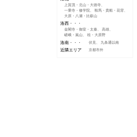
上賀茂・北山・大徳寺
一乗寺・修学院
鞍馬・貴船・花背
大原・八瀬・比叡山
洛西
金閣寺・御室・太秦
高雄
嵯峨・嵐山
桂・大原野
洛南
伏見
九条通以南
近隣エリア
京都市外