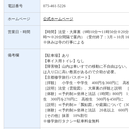
電話番号
075-461-5226
ホームページ
公式ホームページ
営業日・時間
【時間】法堂・大庫裏（9時10分〜11時50分※20
時〜※20分間隔で案内）（受付終了：3月～10月 16時
※休みは寺の行事による
備考欄
【駐車場】あり
【車イス用トイレ】なし
【障害物】山内は車いすでの移動に不自由はない
は入り口に高い敷居があるので介助が必要。
【京都修学旅行パスポート】
［拝観］ 小学生・中学生 400円を360円に 高校
［説明］法堂（雲龍図）、大庫裏の拝観と説明 
［体験］≪予約制≫坐禅と法話（1時間）800円 
生 300円を270円に 高校生 500円を450円に
［説明］≪予約制≫「瓢鮎図」や庭園について（3
［体験］≪予約制≫坐禅と法話 20名以上 600円
［その他］抹茶 10%割引
※修学旅行タクシー駐車料金無料