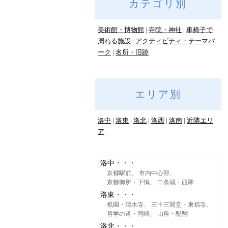
カテゴリ別
美術館・博物館
寺院・神社
車椅子で
周れる施設
アクティビティ・テーマパ
ーク
名所・旧跡
エリア別
洛中
洛東
洛北
洛西
洛南
近隣エリ
ア
洛中
京都駅前
市内中心部
京都御所・下鴨
二条城・西陣
洛東
祇園・清水寺
三十三間堂・東福寺
哲学の道・岡崎
山科・醍醐
洛北