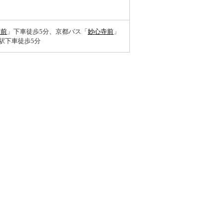
寺前
」下車徒歩5分、京都バス「
妙心寺前
」
駅下車徒歩5分