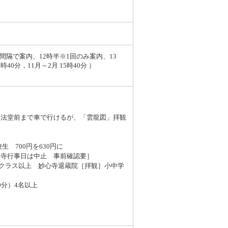
分間隔で案内、12時半※1回のみ案内、13
40分，11月～2月 15時40分 ）
。法堂前まで車で行けるが、「雲龍図」拝観
生 700円を630円に
［寺行事日は中止 事前確認要］
1クラス以上 妙心寺退蔵院［拝観］小中学
0分）4名以上