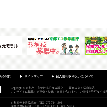
ある質問
サイトマップ
個人情報取り扱いについて
Copyright © 京都市・京都観光推進協議会 写真協力：横山健蔵
このサイトに掲載する画像・映像・文書を含むすべての情報を許可なく複
京都観光推進協議会
TEL: 075-744-1308
問合せ対応時間: 10:00 ～ 17:00（土日、祝日を除く）