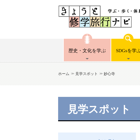
歴史・文化
を学ぶ
SDGsを
学
ホーム
見学スポット
妙心寺
見学スポット