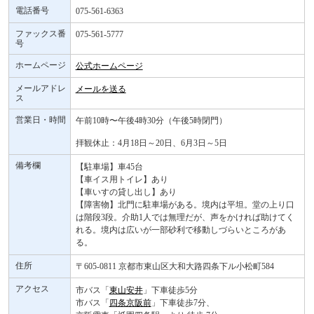
電話番号
075-561-6363
ファックス番
075-561-5777
号
ホームページ
公式ホームページ
メールアドレ
メールを送る
ス
営業日・時間
午前10時〜午後4時30分（午後5時閉門）
拝観休止：4月18日～20日、6月3日～5日
備考欄
【駐車場】車45台
【車イス用トイレ】あり
【車いすの貸し出し】あり
【障害物】北門に駐車場がある。境内は平坦。堂の上り口
は階段3段。介助1人では無理だが、声をかければ助けてく
れる。境内は広いが一部砂利で移動しづらいところがあ
る。
住所
〒605-0811 京都市東山区大和大路四条下ル小松町584
アクセス
市バス「
東山安井
」下車徒歩5分
市バス「
四条京阪前
」下車徒歩7分、