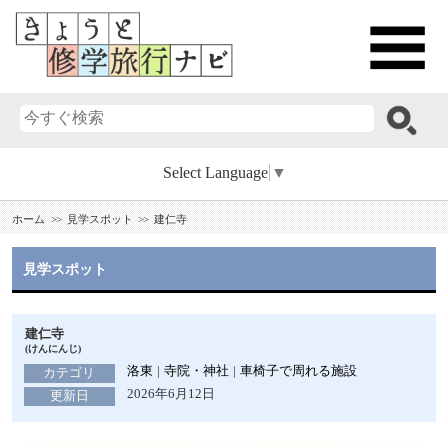
Select Language
▼
ホーム
見学スポット
建仁寺
見学スポット
建仁寺
(けんにんじ)
洛東
寺院・神社
車椅子で周れる施設
カテゴリ
2026年6月12日
更新日