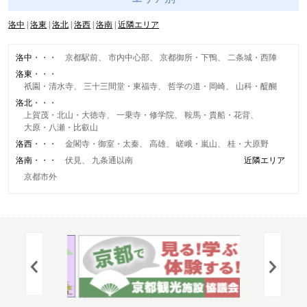
洛中
洛東
洛北
洛西
洛南
近隣エリア
洛中
京都駅前
市内中心部
京都御所・下鴨
二条城・西陣
洛東
祇園・清水寺
三十三間堂・東福寺
哲学の道・岡崎
山科・醍醐
洛北
上賀茂・北山・大徳寺
一乗寺・修学院
鞍馬・貴船・花背
大原・八瀬・比叡山
洛西
金閣寺・御室・太秦
高雄
嵯峨・嵐山
桂・大原野
洛南
伏見
九条通以南
近隣エリア
京都市外