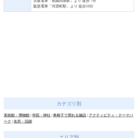
京阪電車「祇園四条駅」より 徒歩 7分
阪急電車「河原町駅」より 徒歩10分
カテゴリ別
美術館・博物館
寺院・神社
車椅子で周れる施設
アクティビティ・テーマパ
ーク
名所・旧跡
エリア別