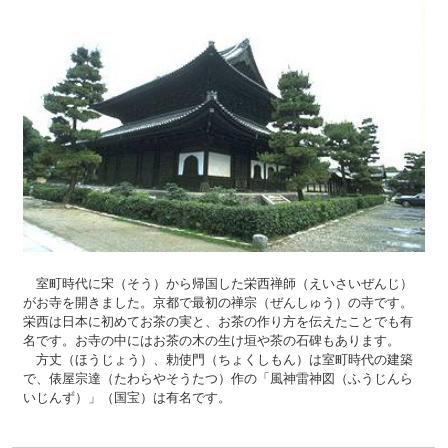
室町時代に宋（そう）から帰国した栄西禅師（えいさいぜんじ）
がお寺を開きました。京都で最初の禅宗（ぜんしゅう）の寺です。
栄西は日本に初めてお茶の実と、お茶の作り方を伝えたことでも有
名です。お寺の中にはお茶の木の生け垣や茶の石碑もあります。
方丈（ほうじょう）、勅使門（ちょくしもん）は室町時代の建築
で、俵屋宗達（たわらやそうたつ）作の「風神雷神図（ふうじんら
いじんず）」（国宝）は有名です。