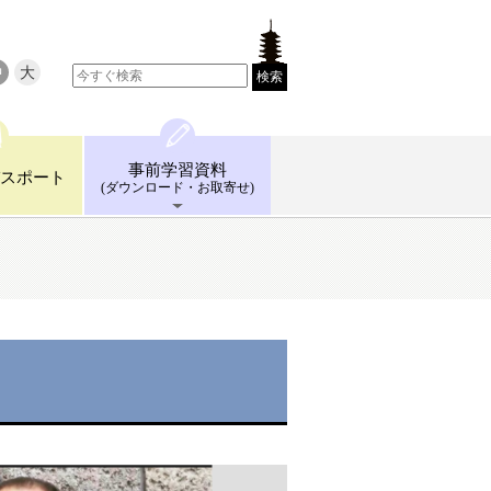
中
大
検索
事前学習
資料
スポート
(ダウンロード
・お取寄せ)