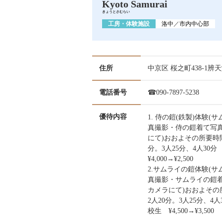
Kyoto Samurai
きょうとさむらい
工房・体験施設
洛中
／
市内中心部
住所
中京区 桜之町438-1辨
電話番号
☎090-7897-5238
優待内容
1. 侍の鎧(鉄製)体験
真撮影・侍の鎧着て写
にて)おおよその所要時間
分。3人25分、4人3
¥4,000→¥2,500
2.サムライの鎧体験(
真撮影・サムライの鎧
カメラにて)おおよその
2人20分。3人25分、
校生 ¥4,500→¥3,500