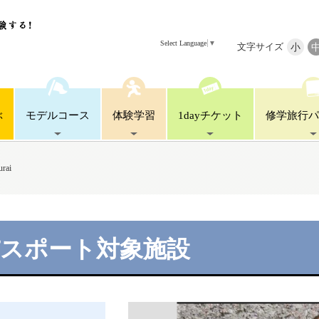
Select Language
▼
文字サイズ
小
ぶ
モデル
コース
体験
学習
1day
チケット
修学旅行
パ
rai
パスポート対象施設