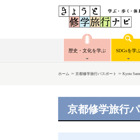
歴史・文化
を学ぶ
SDGsを
学
ホーム
京都修学旅行パスポート
Kyoto Samu
京都修学旅行