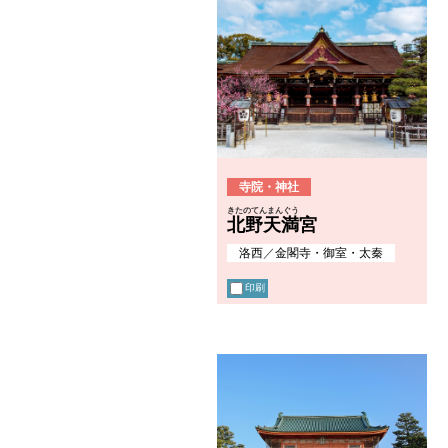
寺院・神社
きたのてんまんぐう
北野天満宮
洛西
／
金閣寺・御室・太秦
印刷