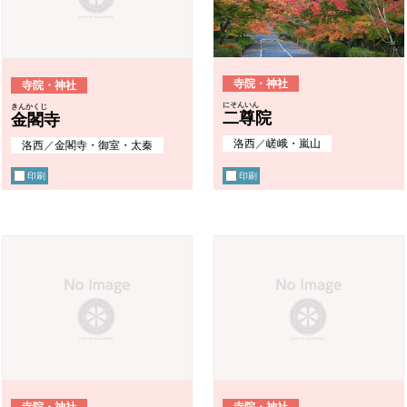
寺院・神社
寺院・神社
にそんいん
きんかくじ
二尊院
金閣寺
洛西
／
嵯峨・嵐山
洛西
／
金閣寺・御室・太秦
印刷
印刷
寺院・神社
寺院・神社