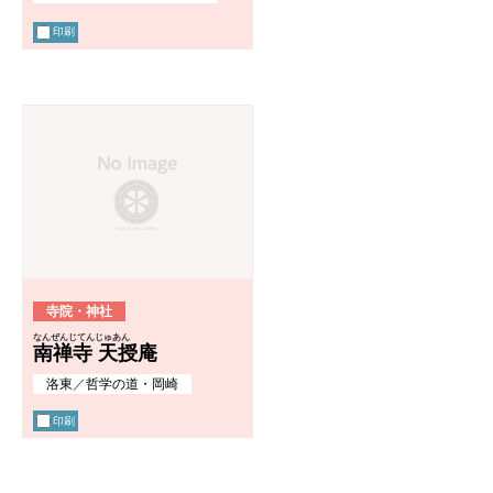
印刷
寺院・神社
なんぜんじてんじゅあん
南禅寺 天授庵
洛東
／
哲学の道・岡崎
印刷