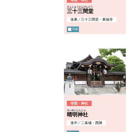
さんじゅうさんげんどう
三十三間堂
洛東
／
三十三間堂・東福寺
印刷
寺院・神社
せいめいじんじゃ
晴明神社
洛中
／
二条城・西陣