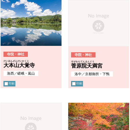
寺院・神社
寺院・神社
だいほんざんだいかくじ
すがわらてんまんぐう
大本山大覚寺
菅原院天満宮
洛西
／
嵯峨・嵐山
洛中
／
京都御所・下鴨
印刷
印刷