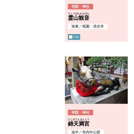
寺院・神社
りょうぜんかんのん
霊山観音
洛東
／
祇園・清水寺
印刷
寺院・神社
にしきてんまんぐう
錦天満宮
洛中
／
市内中心部