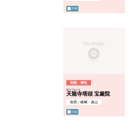
印刷
寺院・神社
ほうごんいん
天龍寺塔頭 宝厳院
洛西
／
嵯峨・嵐山
印刷