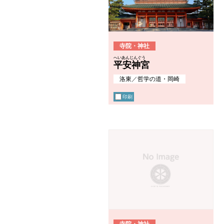
寺院・神社
へいあんじんぐう
平安神宮
洛東
／
哲学の道・岡崎
印刷
寺院・神社