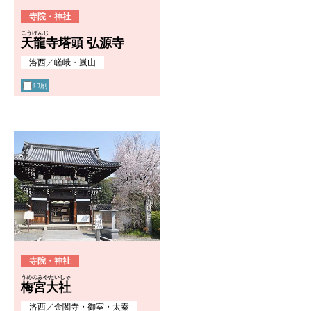
寺院・神社
こうげんじ
天龍寺塔頭 弘源寺
洛西
／
嵯峨・嵐山
印刷
寺院・神社
うめのみやたいしゃ
梅宮大社
洛西
／
金閣寺・御室・太秦