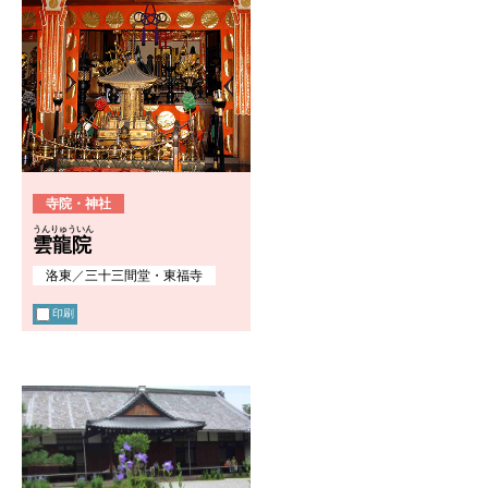
寺院・神社
うんりゅういん
雲龍院
洛東
／
三十三間堂・東福寺
印刷