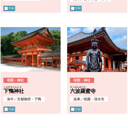
印刷
印刷
寺院・神社
寺院・神社
しもがもじんじゃ
ろくはらみつじ
下鴨神社
六波羅蜜寺
洛中
／
京都御所・下鴨
洛東
／
祇園・清水寺
印刷
印刷