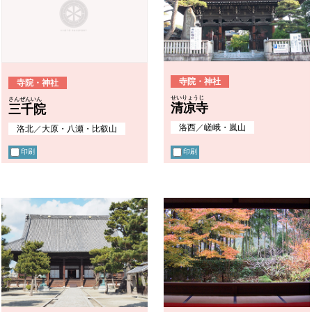
寺院・神社
寺院・神社
せいりょうじ
さんぜんいん
清凉寺
三千院
洛西
／
嵯峨・嵐山
洛北
／
大原・八瀬・比叡山
印刷
印刷