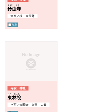
すずむしでら
鈴虫寺
洛西
／
桂・大原野
印刷
寺院・神社
とうりんいん
東林院
洛西
／
金閣寺・御室・太秦