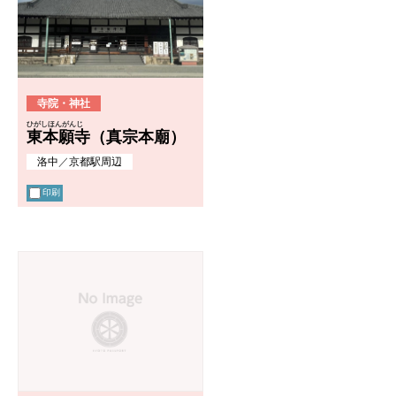
寺院・神社
ひがしほんがんじ
東本願寺（真宗本廟）
洛中
／
京都駅周辺
印刷