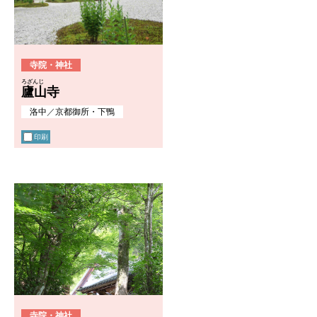
寺院・神社
ろざんじ
廬山寺
洛中
／
京都御所・下鴨
印刷
寺院・神社