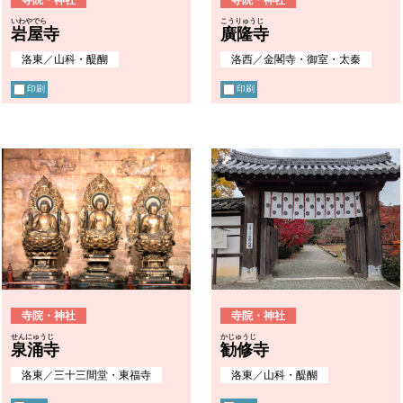
いわやでら
こうりゅうじ
岩屋寺
廣隆寺
洛東
／
山科・醍醐
洛西
／
金閣寺・御室・太秦
印刷
印刷
寺院・神社
寺院・神社
せんにゅうじ
かじゅうじ
泉涌寺
勧修寺
洛東
／
三十三間堂・東福寺
洛東
／
山科・醍醐