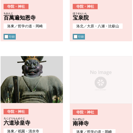
寺院・神社
寺院・神社
ちおんじ
ほうせんいん
百萬遍知恩寺
宝泉院
洛東
／
哲学の道・岡崎
洛北
／
大原・八瀬・比叡山
印刷
印刷
寺院・神社
寺院・神社
ろくどうちんのうじ
なんぜんじ
六道珍皇寺
南禅寺
洛東
／
祇園・清水寺
洛東
／
哲学の道・岡崎