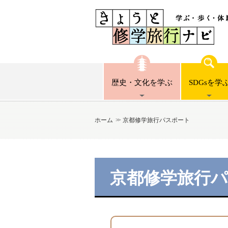
歴史・文化
を学ぶ
SDGsを
学
ホーム
京都修学旅行パスポート
京都修学旅行