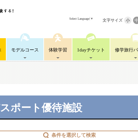
Select Language
▼
文字サイズ
小
ぶ
モデル
コース
体験
学習
1day
チケット
修学旅行
パ
パスポート優待施設
条件を選択して検索