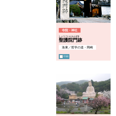
寺院・神社
しょうごいんもんぜき
聖護院門跡
洛東
／
哲学の道・岡崎
印刷