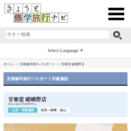
Select Language
▼
ホーム
京都修学旅行パスポート
甘春堂 嵯峨野店
京都修学旅行パスポート対象施設
甘春堂 嵯峨野店
かんしゅんどうさがのてん
工房・体験施設
洛西
／
嵯峨・嵐山