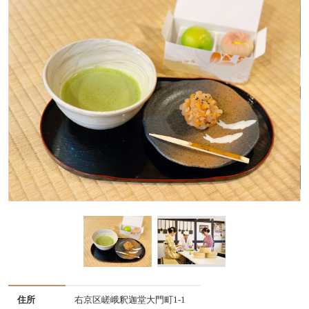
住所
右京区嵯峨釈迦堂大門町1-1