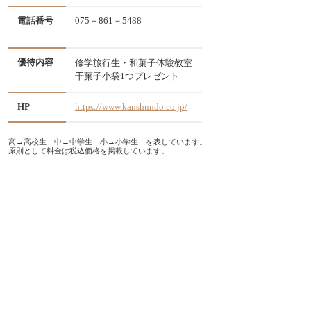
電話番号
075－861－5488
優待内容
修学旅行生・和菓子体験教室
干菓子小袋1つプレゼント
HP
https://www.kanshundo.co.jp/
高→高校生 中→中学生 小→小学生 を表しています。
原則として料金は税込価格を掲載しています。