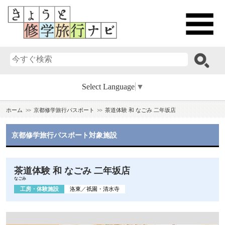
Select Language
▼
ホーム
京都修学旅行パスポート
茶道体験 和 なごみ 二年坂店
京都修学旅行パスポート対象施設
茶道体験 和 なごみ 二年坂店
なごみ
工房・体験施設
洛東
／
祇園・清水寺