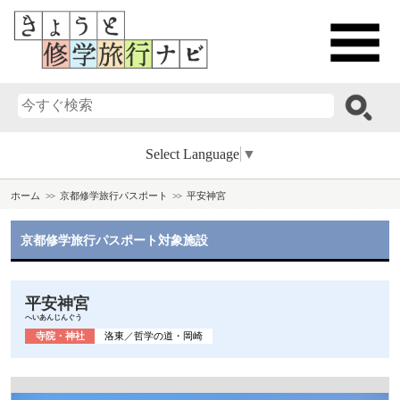
Select Language
▼
ホーム
京都修学旅行パスポート
平安神宮
京都修学旅行パスポート対象施設
平安神宮
へいあんじんぐう
寺院・神社
洛東
／
哲学の道・岡崎