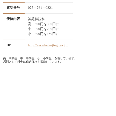
電話番号
075－761－0221
優待内容
神苑拝観料
高 600円を300円に
中 300円を200円に
小 300円を150円に
HP
http://www.heianjingu.or.jp/
高→高校生 中→中学生 小→小学生 を表しています。
原則として料金は税込価格を掲載しています。