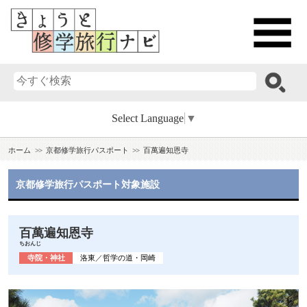
Select Language
▼
ホーム
京都修学旅行パスポート
百萬遍知恩寺
京都修学旅行パスポート対象施設
百萬遍知恩寺
ちおんじ
寺院・神社
洛東
／
哲学の道・岡崎