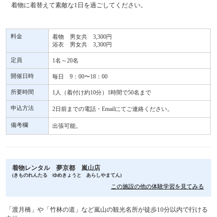
着物に着替えて素敵な1日を過ごしてください。
料金
着物 男女共 3,300円
浴衣 男女共 3,300円
定員
1名～20名
開催日時
毎日 9：00〜18：00
所要時間
1人（着付け約10分）1時間で50名まで
申込方法
2日前までの電話・Emailにてご連絡ください。
備考欄
出張可能。
着物レンタル 夢京都 嵐山店
(きものれんたる ゆめきょうと あらしやまてん)
この施設の他の体験学習を見てみる
「渡月橋」や「竹林の道」など嵐山の観光名所が徒歩10分以内で行ける