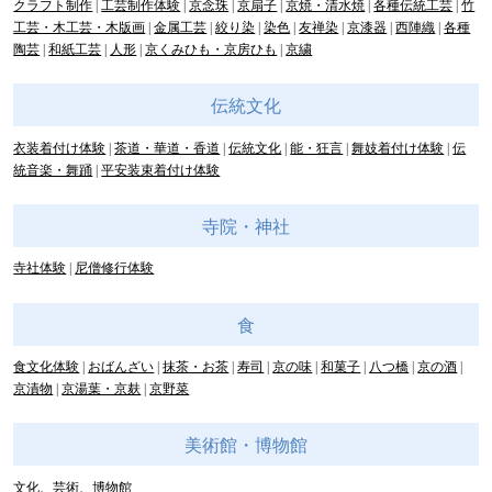
クラフト制作
工芸制作体験
京念珠
京扇子
京焼・清水焼
各種伝統工芸
竹
工芸・木工芸・木版画
金属工芸
絞り染
染色
友禅染
京漆器
西陣織
各種
陶芸
和紙工芸
人形
京くみひも・京房ひも
京繍
伝統文化
衣装着付け体験
茶道・華道・香道
伝統文化
能・狂言
舞妓着付け体験
伝
統音楽・舞踊
平安装束着付け体験
寺院・神社
寺社体験
尼僧修行体験
食
食文化体験
おばんざい
抹茶・お茶
寿司
京の味
和菓子
八つ橋
京の酒
京漬物
京湯葉・京麸
京野菜
美術館・博物館
文化、芸術、博物館