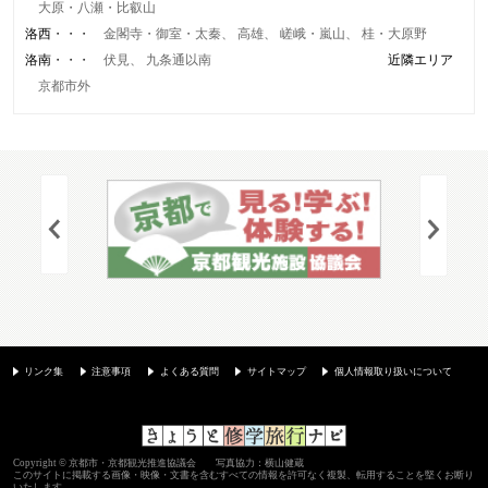
大原・八瀬・比叡山
洛西
金閣寺・御室・太秦
高雄
嵯峨・嵐山
桂・大原野
洛南
伏見
九条通以南
近隣エリア
京都市外
リンク集
注意事項
よくある質問
サイトマップ
個人情報取り扱いについて
Copyright © 京都市・京都観光推進協議会 写真協力：横山健蔵
このサイトに掲載する画像・映像・文書を含むすべての情報を許可なく複製、転用することを堅くお断り
いたします。