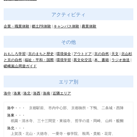
アクティビティ
企業・職業体験
郷土PR体験
キャンパス体験
農業体験
その他
おもしろ学習
京のまちと歴史
環境保全
アウトドア
京の自然
天文
北山杉
と京の自然
福祉・平和・国際
環境学習
異文化交流
本、書籍
ラジオ放送
嵯峨嵐山周遊ガイド
エリア別
洛中
洛東
洛北
洛西
洛南
近隣エリア
洛中
京都駅前
市内中心部
京都御所・下鴨
二条城・西陣
洛東
祇園・清水寺
三十三間堂・東福寺
哲学の道・岡崎
山科・醍醐
洛北
上賀茂・北山・大徳寺
一乗寺・修学院
鞍馬・貴船・花背