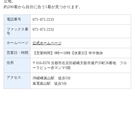
立地。
約200着から自分に合う1着が見つかります。
電話番号
075−871-2233
ファックス番
075−871-2232
号
ホームページ
公式ホームページ
営業日・時間
【営業時間】9時〜18時【休業日】年中無休
住所
〒616-8376 京都市右京区嵯峨天龍寺瀬戸川町26番地 フロ
ーラビュー赤マンマ1階
アクセス
JR嵯峨嵐山駅 徒歩5分
嵐電嵐山駅 徒歩5分