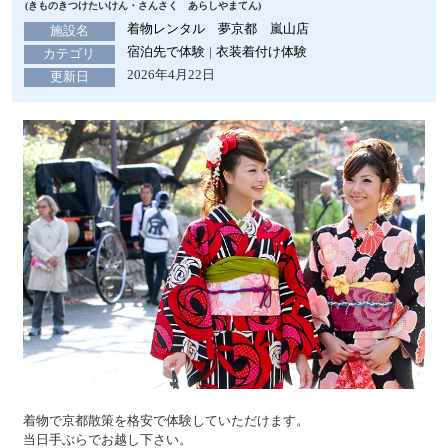
(きものきつけたいけん・さんさく あらしやまてん)
着物レンタル 夢京都 嵐山店
施設名
宿泊先で体験
衣装着付け体験
カテゴリ
2026年4月22日
更新日
着物で京都散策を格安で体験していただけます。
当日手ぶらでお越し下さい。