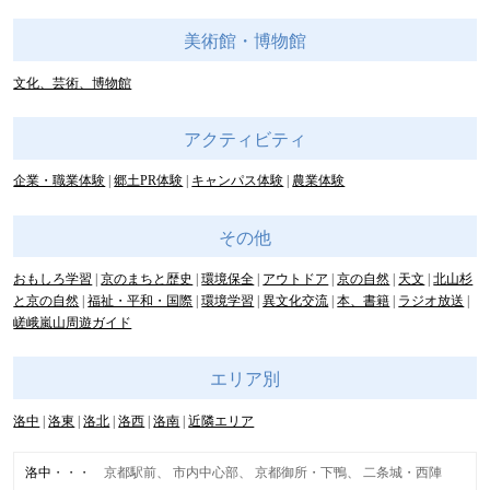
美術館・博物館
文化、芸術、博物館
アクティビティ
企業・職業体験
郷土PR体験
キャンパス体験
農業体験
その他
おもしろ学習
京のまちと歴史
環境保全
アウトドア
京の自然
天文
北山杉
と京の自然
福祉・平和・国際
環境学習
異文化交流
本、書籍
ラジオ放送
嵯峨嵐山周遊ガイド
エリア別
洛中
洛東
洛北
洛西
洛南
近隣エリア
洛中
京都駅前
市内中心部
京都御所・下鴨
二条城・西陣