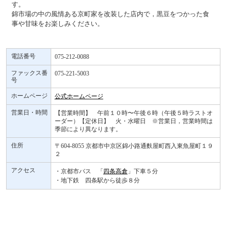
す。
錦市場の中の風情ある京町家を改装した店内で，黒豆をつかった食
事や甘味をお楽しみください。
電話番号
075-212-0088
ファックス番
075-221-5003
号
ホームページ
公式ホームページ
営業日・時間
【営業時間】 午前１０時〜午後６時（午後５時ラストオ
ーダー）【定休日】 火・水曜日 ※営業日，営業時間は
季節により異なります。
住所
〒604-8055 京都市中京区錦小路通麩屋町西入東魚屋町１９
２
アクセス
・京都市バス 「
四条高倉
」下車５分
・地下鉄 四条駅から徒歩８分