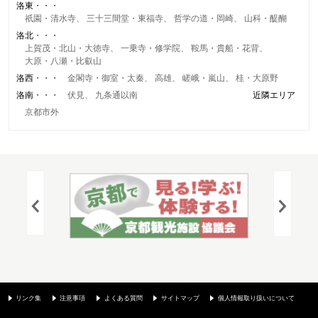
洛東
祇園・清水寺
三十三間堂・東福寺
哲学の道・岡崎
山科・醍醐
洛北
上賀茂・北山・大徳寺
一乗寺・修学院
鞍馬・貴船・花背
大原・八瀬・比叡山
洛西
金閣寺・御室・太秦
高雄
嵯峨・嵐山
桂・大原野
洛南
伏見
九条通以南
近隣エリア
京都市外
リンク集
注意事項
よくある質問
サイトマップ
個人情報取り扱いについて