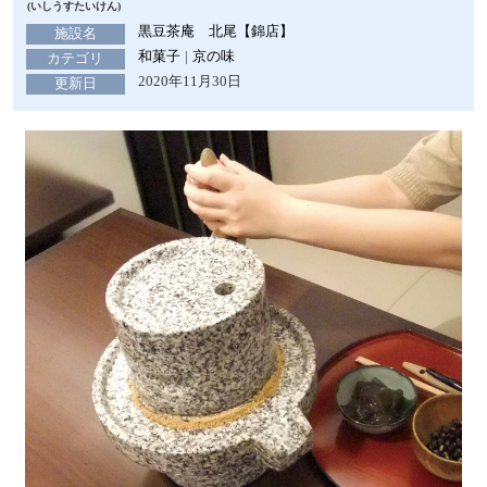
(いしうすたいけん)
黒豆茶庵 北尾【錦店】
施設名
和菓子
京の味
カテゴリ
2020年11月30日
更新日