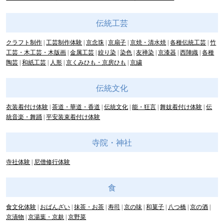
伝統工芸
クラフト制作
工芸制作体験
京念珠
京扇子
京焼・清水焼
各種伝統工芸
竹
工芸・木工芸・木版画
金属工芸
絞り染
染色
友禅染
京漆器
西陣織
各種
陶芸
和紙工芸
人形
京くみひも・京房ひも
京繍
伝統文化
衣装着付け体験
茶道・華道・香道
伝統文化
能・狂言
舞妓着付け体験
伝
統音楽・舞踊
平安装束着付け体験
寺院・神社
寺社体験
尼僧修行体験
食
食文化体験
おばんざい
抹茶・お茶
寿司
京の味
和菓子
八つ橋
京の酒
京漬物
京湯葉・京麸
京野菜