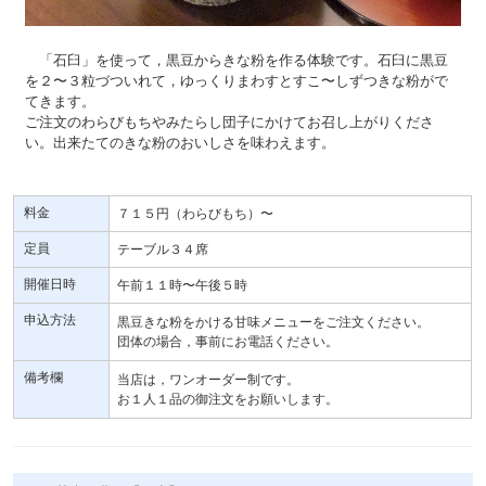
「石臼」を使って，黒豆からきな粉を作る体験です。石臼に黒豆
を２〜３粒づついれて，ゆっくりまわすとすこ〜しずつきな粉がで
てきます。
ご注文のわらびもちやみたらし団子にかけてお召し上がりくださ
い。出来たてのきな粉のおいしさを味わえます。
料金
７１５円（わらびもち）〜
定員
テーブル３４席
開催日時
午前１１時〜午後５時
申込方法
黒豆きな粉をかける甘味メニューをご注文ください。
団体の場合，事前にお電話ください。
備考欄
当店は，ワンオーダー制です。
お１人１品の御注文をお願いします。