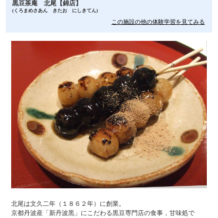
黒豆茶庵 北尾【錦店】
(くろまめさあん きたお にしきてん)
この施設の他の体験学習を見てみる
北尾は文久二年（１８６２年）に創業。
京都丹波産「新丹波黒」にこだわる黒豆専門店の食事，甘味処で