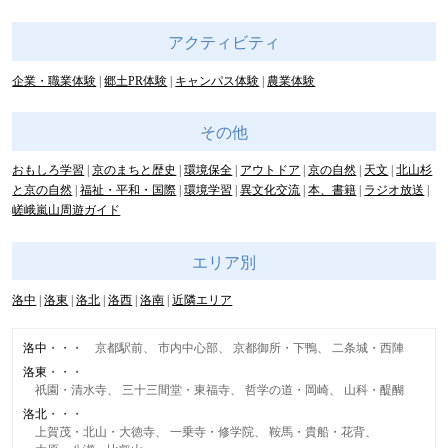
アクティビティ
企業・職業体験
郷土PR体験
キャンパス体験
農業体験
その他
おもしろ学習
京のまちと歴史
環境保全
アウトドア
京の自然
天文
北山杉
と京の自然
福祉・平和・国際
環境学習
異文化交流
本、書籍
ラジオ放送
嵯峨嵐山周遊ガイド
エリア別
洛中
洛東
洛北
洛西
洛南
近隣エリア
洛中
京都駅前
市内中心部
京都御所・下鴨
二条城・西陣
洛東
祇園・清水寺
三十三間堂・東福寺
哲学の道・岡崎
山科・醍醐
洛北
上賀茂・北山・大徳寺
一乗寺・修学院
鞍馬・貴船・花背