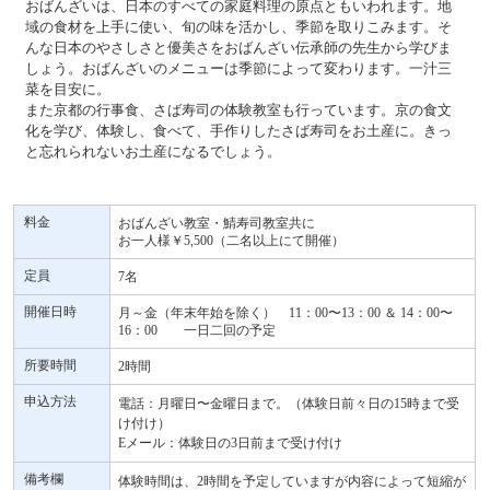
おばんざいは、日本のすべての家庭料理の原点ともいわれます。地
域の食材を上手に使い、旬の味を活かし、季節を取りこみます。そ
んな日本のやさしさと優美さをおばんざい伝承師の先生から学びま
しょう。おばんざいのメニューは季節によって変わります。一汁三
菜を目安に。
また京都の行事食、さば寿司の体験教室も行っています。京の食文
化を学び、体験し、食べて、手作りしたさば寿司をお土産に。きっ
と忘れられないお土産になるでしょう。
料金
おばんざい教室・鯖寿司教室共に
お一人様￥5,500（二名以上にて開催）
定員
7名
開催日時
月～金（年末年始を除く） 11：00〜13：00 ＆ 14：00〜
16：00 一日二回の予定
所要時間
2時間
申込方法
電話：月曜日〜金曜日まで。（体験日前々日の15時まで受
け付け）
Eメール：体験日の3日前まで受け付け
備考欄
体験時間は、2時間を予定していますが内容によって短縮が