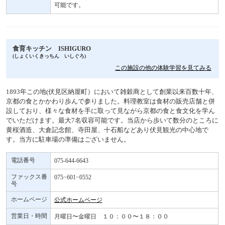
可能です。
食育キッチン ISHIGURO
(しょくいくきっちん いしぐろ)
この施設の他の体験学習を見てみる
1893年この地(伏見区納屋町）において雑穀商として創業以来百数十年、
京都の食とかかわり歩んで参りました。料理教室は食材の販売店舗と併
設しており、様々な食材を手に取って見ながら京都の食と食文化を学ん
でいただけます。最大7名収容可能です。当店から歩いて数分のところに
黄桜酒造、大倉記念館、寺田屋、十石船などあり伏見観光の中心地で
す。当方に駐車場の準備はございません。
電話番号
075-644-6643
ファックス番
075−601−0552
号
ホームページ
公式ホームページ
営業日・時間
月曜日〜金曜日 １０：００〜１８：００