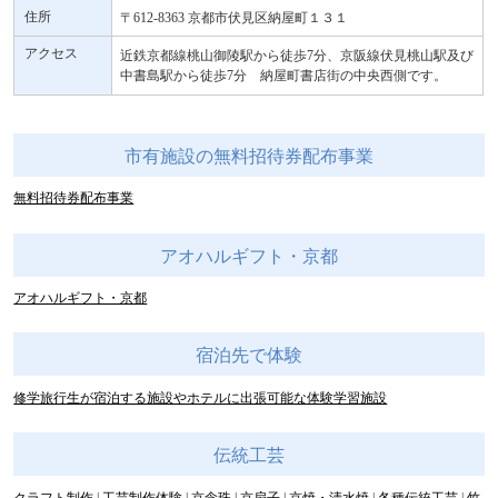
住所
〒612-8363 京都市伏見区納屋町１３１
アクセス
近鉄京都線桃山御陵駅から徒歩7分、京阪線伏見桃山駅及び
中書島駅から徒歩7分 納屋町書店街の中央西側です。
市有施設の無料招待券配布事業
無料招待券配布事業
アオハルギフト・京都
アオハルギフト・京都
宿泊先で体験
修学旅行生が宿泊する施設やホテルに出張可能な体験学習施設
伝統工芸
クラフト制作
工芸制作体験
京念珠
京扇子
京焼・清水焼
各種伝統工芸
竹