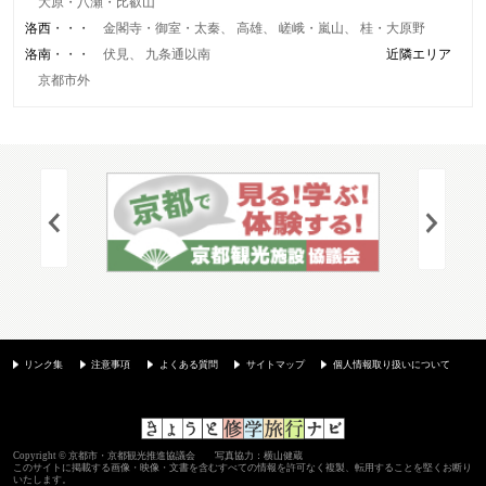
大原・八瀬・比叡山
洛西
金閣寺・御室・太秦
高雄
嵯峨・嵐山
桂・大原野
洛南
伏見
九条通以南
近隣エリア
京都市外
リンク集
注意事項
よくある質問
サイトマップ
個人情報取り扱いについて
Copyright © 京都市・京都観光推進協議会 写真協力：横山健蔵
このサイトに掲載する画像・映像・文書を含むすべての情報を許可なく複製、転用することを堅くお断り
いたします。