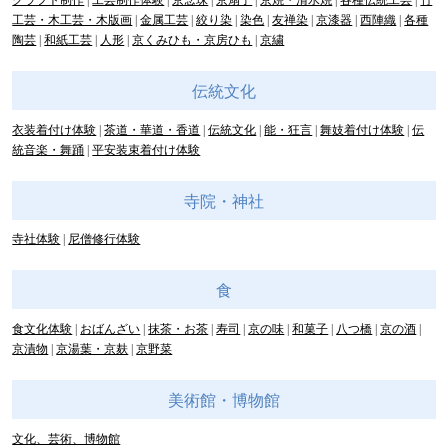
工芸・木工芸・木版画
金属工芸
絞り染
染色
友禅染
京漆器
西陣織
各種
陶芸
和紙工芸
人形
京くみひも・京房ひも
京繍
伝統文化
衣装着付け体験
茶道・華道・香道
伝統文化
能・狂言
舞妓着付け体験
伝
統音楽・舞踊
平安装束着付け体験
寺院・神社
寺社体験
尼僧修行体験
食
食文化体験
おばんざい
抹茶・お茶
寿司
京の味
和菓子
八つ橋
京の酒
京漬物
京湯葉・京麸
京野菜
美術館・博物館
文化、芸術、博物館