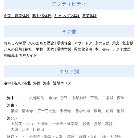
アクティビティ
企業・職業体験
郷土PR体験
キャンパス体験
農業体験
その他
おもしろ学習
京のまちと歴史
環境保全
アウトドア
京の自然
天文
北山杉
と京の自然
福祉・平和・国際
環境学習
異文化交流
本、書籍
ラジオ放送
嵯峨嵐山周遊ガイド
エリア別
洛中
洛東
洛北
洛西
洛南
近隣エリア
洛中
京都駅前
市内中心部
京都御所・下鴨
二条城・西陣
洛東
祇園・清水寺
三十三間堂・東福寺
哲学の道・岡崎
山科・醍醐
洛北
上賀茂・北山・大徳寺
一乗寺・修学院
鞍馬・貴船・花背
大原・八瀬・比叡山
洛西
金閣寺・御室・太秦
高雄
嵯峨・嵐山
桂・大原野