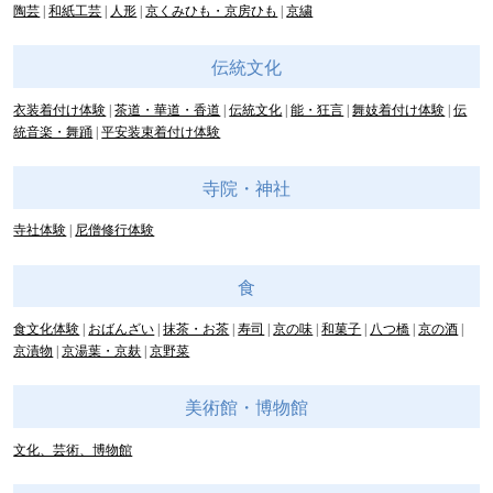
陶芸
和紙工芸
人形
京くみひも・京房ひも
京繍
伝統文化
衣装着付け体験
茶道・華道・香道
伝統文化
能・狂言
舞妓着付け体験
伝
統音楽・舞踊
平安装束着付け体験
寺院・神社
寺社体験
尼僧修行体験
食
食文化体験
おばんざい
抹茶・お茶
寿司
京の味
和菓子
八つ橋
京の酒
京漬物
京湯葉・京麸
京野菜
美術館・博物館
文化、芸術、博物館