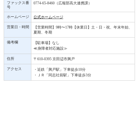
ファックス番
0774-65-8460（広報部高大連携課）
号
ホームページ
公式ホームページ
営業日・時間
【営業時間】9時〜17時【休業日】土・日・祝、年末年始、
夏期、冬期
備考欄
【駐車場】なし
≪身障者対応施設≫
住所
〒610-0395 京田辺市興戸
アクセス
・近鉄「興戸駅」下車徒歩10分
・ＪＲ「同志社前駅」下車徒歩3分