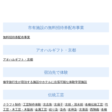
市有施設の無料招待券配布事業
無料招待券配布事業
アオハルギフト・京都
アオハルギフト・京都
宿泊先で体験
修学旅行生が宿泊する施設やホテルに出張可能な体験学習施設
伝統工芸
クラフト制作
工芸制作体験
京念珠
京扇子
京焼・清水焼
各種伝統工芸
竹
工芸・木工芸・木版画
金属工芸
絞り染
染色
友禅染
京漆器
西陣織
各種