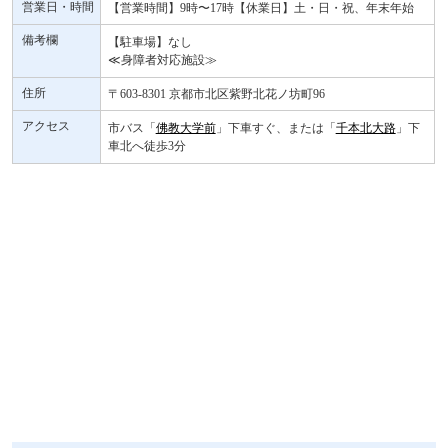
営業日・時間
【営業時間】9時〜17時【休業日】土・日・祝、年末年始
備考欄
【駐車場】なし
≪身障者対応施設≫
住所
〒603-8301 京都市北区紫野北花ノ坊町96
アクセス
市バス「
佛教大学前
」下車すぐ、または「
千本北大路
」下
車北へ徒歩3分