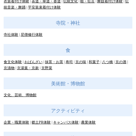
衣装着付け体験
茶道・華道・香道
伝統文化
能・狂言
舞妓着付け体験
伝
統音楽・舞踊
平安装束着付け体験
寺院・神社
寺社体験
尼僧修行体験
食
食文化体験
おばんざい
抹茶・お茶
寿司
京の味
和菓子
八つ橋
京の酒
京漬物
京湯葉・京麸
京野菜
美術館・博物館
文化、芸術、博物館
アクティビティ
企業・職業体験
郷土PR体験
キャンパス体験
農業体験