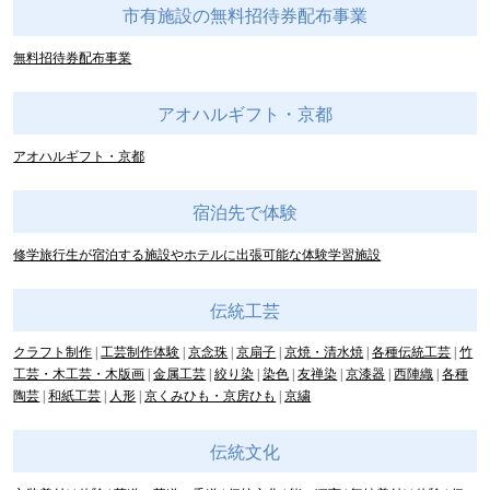
市有施設の無料招待券配布事業
無料招待券配布事業
アオハルギフト・京都
アオハルギフト・京都
宿泊先で体験
修学旅行生が宿泊する施設やホテルに出張可能な体験学習施設
伝統工芸
クラフト制作
工芸制作体験
京念珠
京扇子
京焼・清水焼
各種伝統工芸
竹
工芸・木工芸・木版画
金属工芸
絞り染
染色
友禅染
京漆器
西陣織
各種
陶芸
和紙工芸
人形
京くみひも・京房ひも
京繍
伝統文化