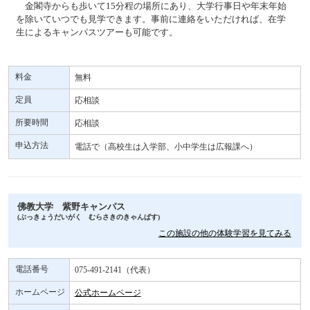
金閣寺からも歩いて15分程の場所にあり、大学行事日や年末年始
を除いていつでも見学できます。事前に連絡をいただければ、在学
生によるキャンパスツアーも可能です。
料金
無料
定員
応相談
所要時間
応相談
申込方法
電話で（高校生は入学部、小中学生は広報課へ）
佛教大学 紫野キャンパス
(ぶっきょうだいがく むらさきのきゃんぱす)
この施設の他の体験学習を見てみる
電話番号
075-491-2141（代表）
ホームページ
公式ホームページ