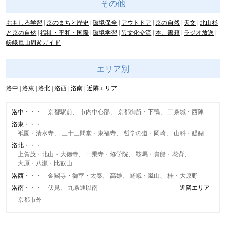
その他
おもしろ学習
京のまちと歴史
環境保全
アウトドア
京の自然
天文
北山杉
と京の自然
福祉・平和・国際
環境学習
異文化交流
本、書籍
ラジオ放送
嵯峨嵐山周遊ガイド
エリア別
洛中
洛東
洛北
洛西
洛南
近隣エリア
洛中
京都駅前
市内中心部
京都御所・下鴨
二条城・西陣
洛東
祇園・清水寺
三十三間堂・東福寺
哲学の道・岡崎
山科・醍醐
洛北
上賀茂・北山・大徳寺
一乗寺・修学院
鞍馬・貴船・花背
大原・八瀬・比叡山
洛西
金閣寺・御室・太秦
高雄
嵯峨・嵐山
桂・大原野
洛南
伏見
九条通以南
近隣エリア
京都市外