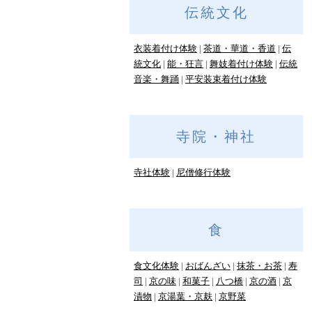
伝統文化
衣装着付け体験
茶道・華道・香道
伝
統文化
能・狂言
舞妓着付け体験
伝統
音楽・舞踊
平安装束着付け体験
寺院・神社
寺社体験
尼僧修行体験
食
食文化体験
おばんざい
抹茶・お茶
寿
司
京の味
和菓子
八つ橋
京の酒
京
漬物
京湯葉・京麸
京野菜