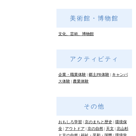
美術館・博物館
文化、芸術、博物館
アクティビティ
企業・職業体験
郷土PR体験
キャンパ
ス体験
農業体験
その他
おもしろ学習
京のまちと歴史
環境保
全
アウトドア
京の自然
天文
北山杉
と京の自然
福祉・平和・国際
環境学