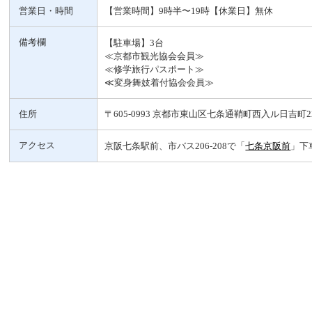
営業日・時間
【営業時間】9時半〜19時【休業日】無休
備考欄
【駐車場】3台
≪京都市観光協会会員≫
≪修学旅行パスポート≫
≪変身舞妓着付協会会員≫
住所
〒605-0993 京都市東山区七条通鞘町西入ル日吉町22
アクセス
京阪七条駅前、市バス206-208で「
七条京阪前
」下