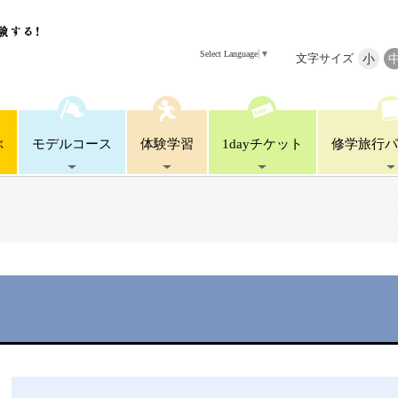
Select Language
▼
文字サイズ
小
ぶ
モデル
コース
体験
学習
1day
チケット
修学旅行
パ