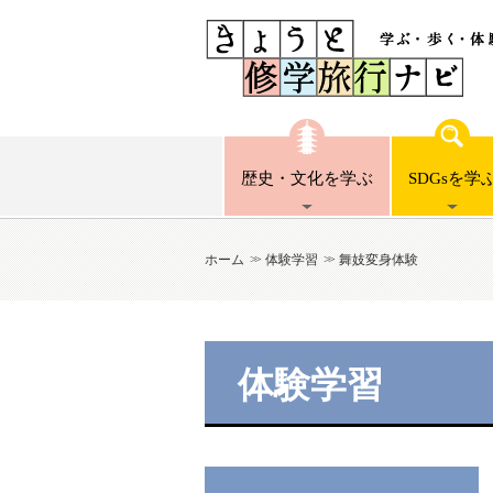
歴史・文化
を学ぶ
SDGsを
学
ホーム
体験学習
舞妓変身体験
体験学習