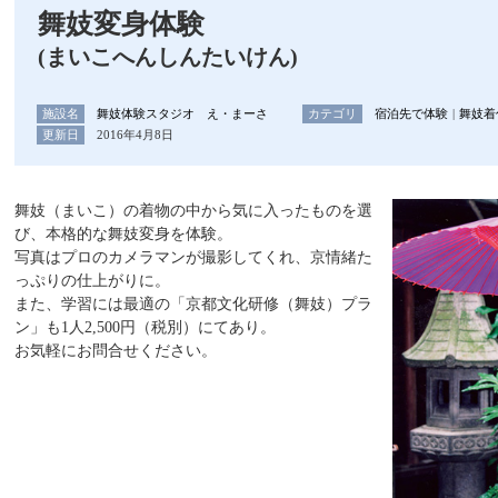
舞妓変身体験
(まいこへんしんたいけん)
施設名
舞妓体験スタジオ え・まーさ
カテゴリ
宿泊先で体験
舞妓着
更新日
2016年4月8日
舞妓（まいこ）の着物の中から気に入ったものを選
び、本格的な舞妓変身を体験。
写真はプロのカメラマンが撮影してくれ、京情緒た
っぷりの仕上がりに。
また、学習には最適の「京都文化研修（舞妓）プラ
ン」も1人2,500円（税別）にてあり。
お気軽にお問合せください。