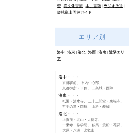
習
異文化交流
本、書籍
ラジオ放送
嵯峨嵐山周遊ガイド
エリア別
洛中
洛東
洛北
洛西
洛南
近隣エリ
ア
洛中
京都駅前
市内中心部
京都御所・下鴨
二条城・西陣
洛東
祇園・清水寺
三十三間堂・東福寺
哲学の道・岡崎
山科・醍醐
洛北
上賀茂・北山・大徳寺
一乗寺・修学院
鞍馬・貴船・花背
大原・八瀬・比叡山