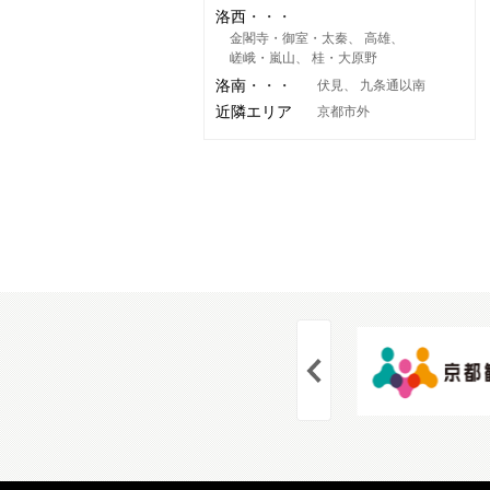
洛西
金閣寺・御室・太秦
高雄
嵯峨・嵐山
桂・大原野
洛南
伏見
九条通以南
近隣エリア
京都市外