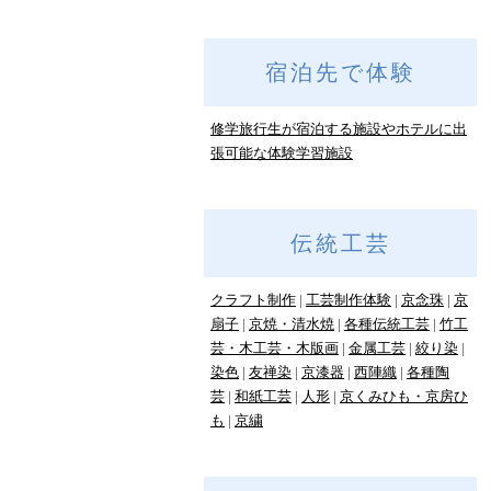
宿泊先で体験
修学旅行生が宿泊する施設やホテルに出
張可能な体験学習施設
伝統工芸
クラフト制作
工芸制作体験
京念珠
京
扇子
京焼・清水焼
各種伝統工芸
竹工
芸・木工芸・木版画
金属工芸
絞り染
染色
友禅染
京漆器
西陣織
各種陶
芸
和紙工芸
人形
京くみひも・京房ひ
も
京繍