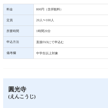
料金
800円（含拝観料）
定員
20人〜100人
所要時間
1時間20分
申込方法
直接FAXにて申込む
備考欄
中学生以上対象
圓光寺
(えんこうじ)