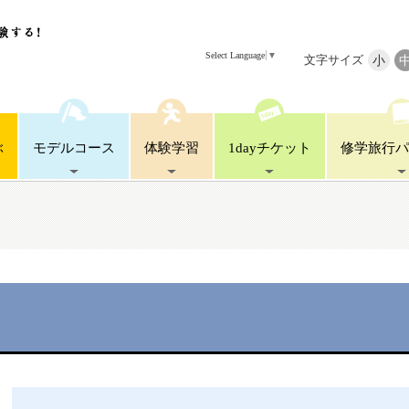
Select Language
▼
文字サイズ
小
ぶ
モデル
コース
体験
学習
1day
チケット
修学旅行
パ