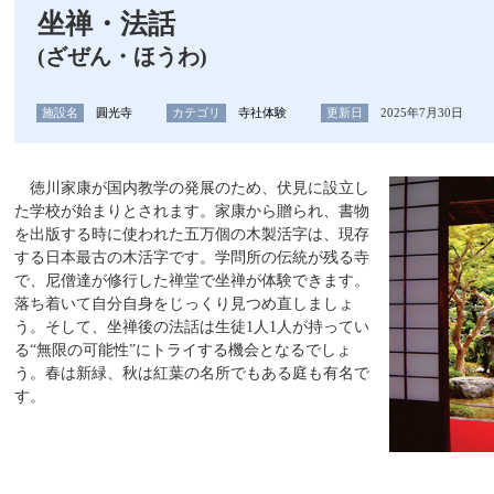
坐禅・法話
(ざぜん・ほうわ)
施設名
圓光寺
カテゴリ
寺社体験
更新日
2025年7月30日
徳川家康が国内教学の発展のため、伏見に設立し
た学校が始まりとされます。家康から贈られ、書物
を出版する時に使われた五万個の木製活字は、現存
する日本最古の木活字です。学問所の伝統が残る寺
で、尼僧達が修行した禅堂で坐禅が体験できます。
落ち着いて自分自身をじっくり見つめ直しましょ
う。そして、坐禅後の法話は生徒1人1人が持ってい
る“無限の可能性”にトライする機会となるでしょ
う。春は新緑、秋は紅葉の名所でもある庭も有名で
す。