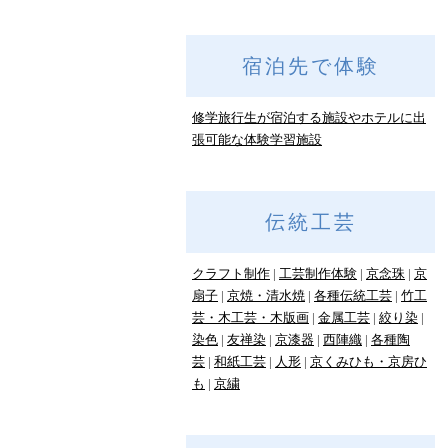
宿泊先で体験
修学旅行生が宿泊する施設やホテルに出
張可能な体験学習施設
伝統工芸
クラフト制作
工芸制作体験
京念珠
京
扇子
京焼・清水焼
各種伝統工芸
竹工
芸・木工芸・木版画
金属工芸
絞り染
染色
友禅染
京漆器
西陣織
各種陶
芸
和紙工芸
人形
京くみひも・京房ひ
も
京繍