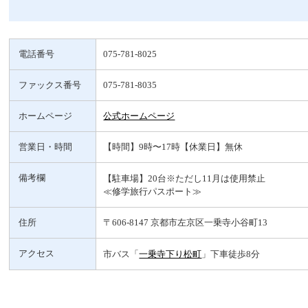
電話番号
075-781-8025
ファックス番号
075-781-8035
ホームページ
公式ホームページ
営業日・時間
【時間】9時〜17時【休業日】無休
備考欄
【駐車場】20台※ただし11月は使用禁止
≪修学旅行パスポート≫
住所
〒606-8147 京都市左京区一乗寺小谷町13
アクセス
市バス「
一乗寺下り松町
」下車徒歩8分