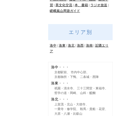
習
異文化交流
本、書籍
ラジオ放送
嵯峨嵐山周遊ガイド
エリア別
洛中
洛東
洛北
洛西
洛南
近隣エリ
ア
洛中
京都駅前
市内中心部
京都御所・下鴨
二条城・西陣
洛東
祇園・清水寺
三十三間堂・東福寺
哲学の道・岡崎
山科・醍醐
洛北
上賀茂・北山・大徳寺
一乗寺・修学院
鞍馬・貴船・花背
大原・八瀬・比叡山