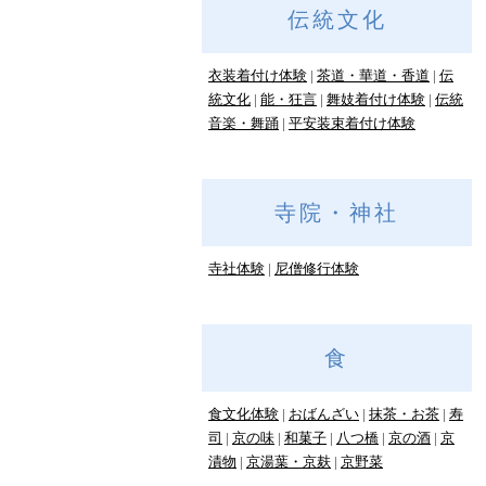
伝統文化
衣装着付け体験
茶道・華道・香道
伝
統文化
能・狂言
舞妓着付け体験
伝統
音楽・舞踊
平安装束着付け体験
寺院・神社
寺社体験
尼僧修行体験
食
食文化体験
おばんざい
抹茶・お茶
寿
司
京の味
和菓子
八つ橋
京の酒
京
漬物
京湯葉・京麸
京野菜