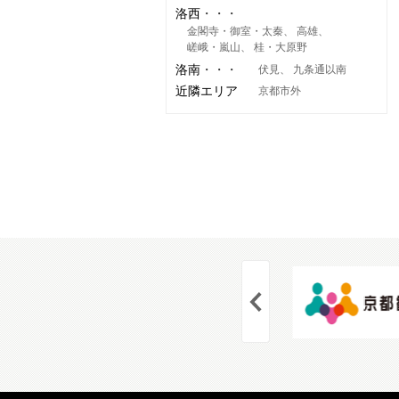
洛西
金閣寺・御室・太秦
高雄
嵯峨・嵐山
桂・大原野
洛南
伏見
九条通以南
近隣エリア
京都市外