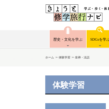
歴史・文化
を学ぶ
SDGsを
学
ホーム
体験学習
坐禅・法話
体験学習