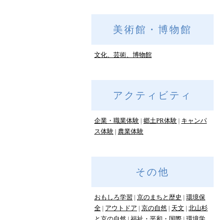
美術館・博物館
文化、芸術、博物館
アクティビティ
企業・職業体験
郷土PR体験
キャンパ
ス体験
農業体験
その他
おもしろ学習
京のまちと歴史
環境保
全
アウトドア
京の自然
天文
北山杉
と京の自然
福祉・平和・国際
環境学