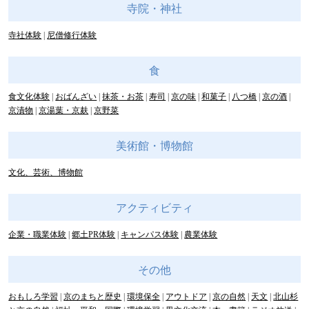
寺院・神社
寺社体験
尼僧修行体験
食
食文化体験
おばんざい
抹茶・お茶
寿司
京の味
和菓子
八つ橋
京の酒
京漬物
京湯葉・京麸
京野菜
美術館・博物館
文化、芸術、博物館
アクティビティ
企業・職業体験
郷土PR体験
キャンパス体験
農業体験
その他
おもしろ学習
京のまちと歴史
環境保全
アウトドア
京の自然
天文
北山杉