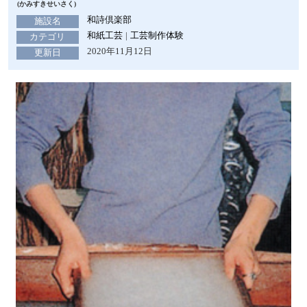
(かみすきせいさく)
和詩倶楽部
施設名
和紙工芸
工芸制作体験
カテゴリ
2020年11月12日
更新日