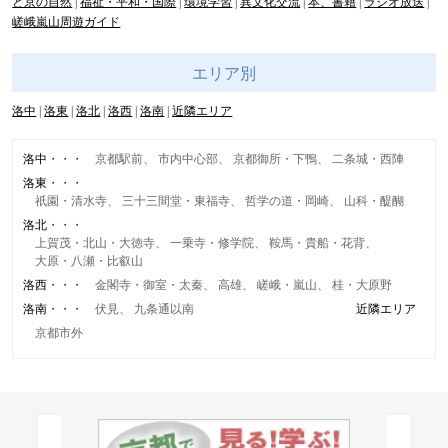
と京の自然
福祉・平和・国際
環境学習
異文化交流
本、書籍
ラジオ放送
嵯峨嵐山周遊ガイド
エリア別
洛中
洛東
洛北
洛西
洛南
近隣エリア
洛中
京都駅前
市内中心部
京都御所・下鴨
二条城・西陣
洛東
祇園・清水寺
三十三間堂・東福寺
哲学の道・岡崎
山科・醍醐
洛北
上賀茂・北山・大徳寺
一乗寺・修学院
鞍馬・貴船・花背
大原・八瀬・比叡山
洛西
金閣寺・御室・太秦
高雄
嵯峨・嵐山
桂・大原野
洛南
伏見
九条通以南
近隣エリア
京都市外