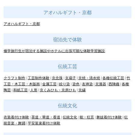
アオハルギフト・京都
アオハルギフト・京都
宿泊先で体験
修学旅行生が宿泊する施設やホテルに出張可能な体験学習施設
伝統工芸
クラフト制作
工芸制作体験
京念珠
京扇子
京焼・清水焼
各種伝統工芸
竹
工芸・木工芸・木版画
金属工芸
絞り染
染色
友禅染
京漆器
西陣織
各種
陶芸
和紙工芸
人形
京くみひも・京房ひも
京繍
伝統文化
衣装着付け体験
茶道・華道・香道
伝統文化
能・狂言
舞妓着付け体験
伝
統音楽・舞踊
平安装束着付け体験