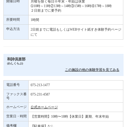
開催日時
月曜を除く毎日※年末・年始は休業
➀10時～11時②13時～14時③15時～16時④17時～18時
２日前までに要予約
所要時間
1時間
申込方法
2日前までに電話もしくはWEBサイト紙すき体験予約ページ
にて
和詩倶楽部
(わしくらぶ)
この施設の他の体験学習を見てみる
電話番号
075-213-1477
ファックス番
075-231-4587
号
ホームページ
公式ホームページ
営業日・時間
【営業時間】10時〜18時【休業日】夏期、年末年始
備考欄
【駐車場】なし