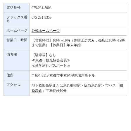
電話番号
075-231-5003
ファックス番
075-231-9359
号
ホームページ
公式ホームページ
営業日・時間
【営業時間】10時〜18時（体験工房のみ，売店は10時~19時
まで営業）【休業日】年末年始
備考欄
【駐車場】なし
≪京都市観光協会会員≫
≪修学旅行パスポート≫
住所
〒604-8113 京都市中京区柳馬場六角下ル
アクセス
地下鉄四条駅または烏丸御池駅・阪急烏丸駅・市バス「
四
条高倉
」下車徒歩10分