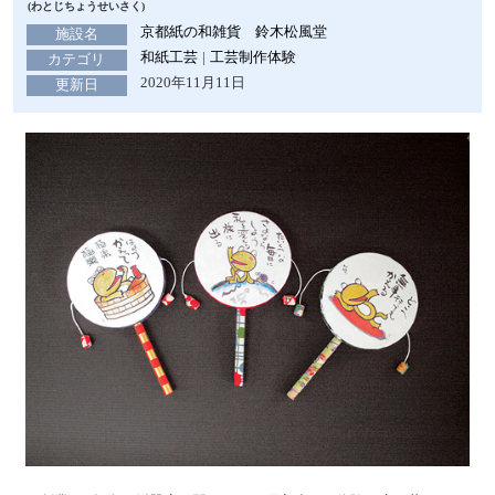
(わとじちょうせいさく)
京都紙の和雑貨 鈴木松風堂
施設名
和紙工芸
工芸制作体験
カテゴリ
2020年11月11日
更新日