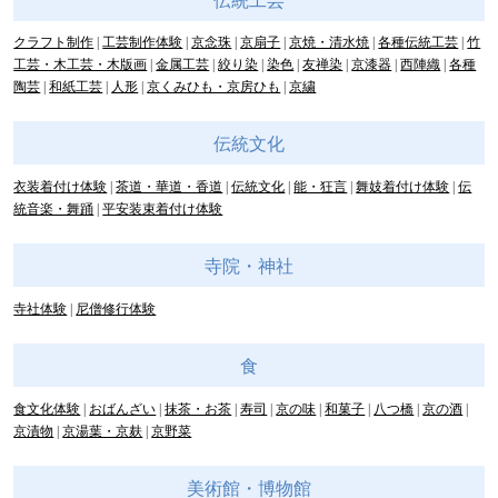
伝統工芸
クラフト制作
工芸制作体験
京念珠
京扇子
京焼・清水焼
各種伝統工芸
竹
工芸・木工芸・木版画
金属工芸
絞り染
染色
友禅染
京漆器
西陣織
各種
陶芸
和紙工芸
人形
京くみひも・京房ひも
京繍
伝統文化
衣装着付け体験
茶道・華道・香道
伝統文化
能・狂言
舞妓着付け体験
伝
統音楽・舞踊
平安装束着付け体験
寺院・神社
寺社体験
尼僧修行体験
食
食文化体験
おばんざい
抹茶・お茶
寿司
京の味
和菓子
八つ橋
京の酒
京漬物
京湯葉・京麸
京野菜
美術館・博物館