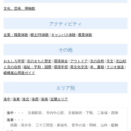
文化、芸術、博物館
アクティビティ
企業・職業体験
郷土PR体験
キャンパス体験
農業体験
その他
おもしろ学習
京のまちと歴史
環境保全
アウトドア
京の自然
天文
北山杉
と京の自然
福祉・平和・国際
環境学習
異文化交流
本、書籍
ラジオ放送
嵯峨嵐山周遊ガイド
エリア別
洛中
洛東
洛北
洛西
洛南
近隣エリア
洛中
京都駅前
市内中心部
京都御所・下鴨
二条城・西陣
洛東
祇園・清水寺
三十三間堂・東福寺
哲学の道・岡崎
山科・醍醐