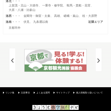
洛北
上賀茂・北山・大徳寺
一乗寺・修学院
鞍馬・貴船・花背
大原・八瀬・比叡山
洛西
金閣寺・御室・太秦
高雄
嵯峨・嵐山
桂・大原野
洛南
伏見
九条通以南
近隣エリア
京都市外
リンク集
注意事項
よくある質問
サイトマップ
個人情報取り扱いについて