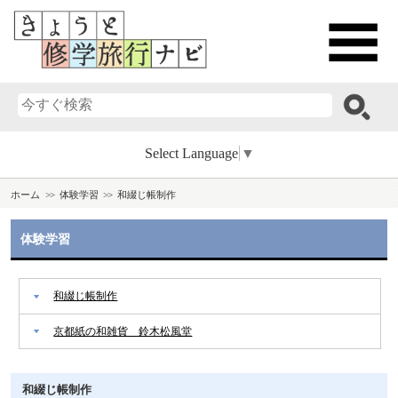
Select Language
▼
ホーム
体験学習
和綴じ帳制作
体験学習
和綴じ帳制作
京都紙の和雑貨 鈴木松風堂
和綴じ帳制作