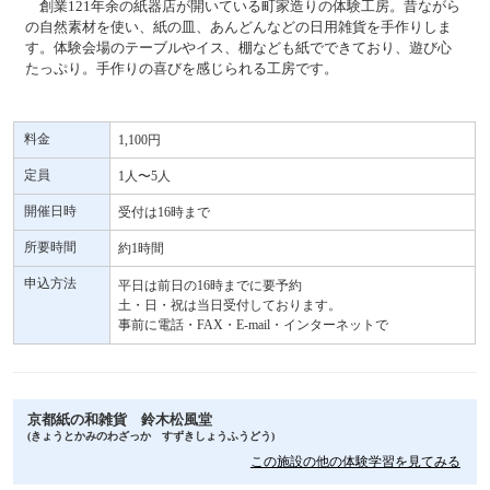
創業121年余の紙器店が開いている町家造りの体験工房。昔ながら
の自然素材を使い、紙の皿、あんどんなどの日用雑貨を手作りしま
す。体験会場のテーブルやイス、棚なども紙でできており、遊び心
たっぷり。手作りの喜びを感じられる工房です。
料金
1,100円
定員
1人〜5人
開催日時
受付は16時まで
所要時間
約1時間
申込方法
平日は前日の16時までに要予約
土・日・祝は当日受付しております。
事前に電話・FAX・E-mail・インターネットで
京都紙の和雑貨 鈴木松風堂
(きょうとかみのわざっか すずきしょうふうどう)
この施設の他の体験学習を見てみる