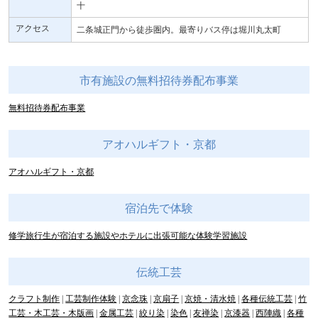
十
アクセス
二条城正門から徒歩圏内。最寄りバス停は堀川丸太町
市有施設の無料招待券配布事業
無料招待券配布事業
アオハルギフト・京都
アオハルギフト・京都
宿泊先で体験
修学旅行生が宿泊する施設やホテルに出張可能な体験学習施設
伝統工芸
クラフト制作
工芸制作体験
京念珠
京扇子
京焼・清水焼
各種伝統工芸
竹
工芸・木工芸・木版画
金属工芸
絞り染
染色
友禅染
京漆器
西陣織
各種