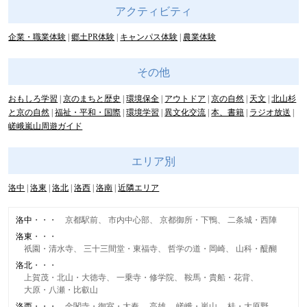
アクティビティ
企業・職業体験
郷土PR体験
キャンパス体験
農業体験
その他
おもしろ学習
京のまちと歴史
環境保全
アウトドア
京の自然
天文
北山杉
と京の自然
福祉・平和・国際
環境学習
異文化交流
本、書籍
ラジオ放送
嵯峨嵐山周遊ガイド
エリア別
洛中
洛東
洛北
洛西
洛南
近隣エリア
洛中
京都駅前
市内中心部
京都御所・下鴨
二条城・西陣
洛東
祇園・清水寺
三十三間堂・東福寺
哲学の道・岡崎
山科・醍醐
洛北
上賀茂・北山・大徳寺
一乗寺・修学院
鞍馬・貴船・花背
大原・八瀬・比叡山
洛西
金閣寺・御室・太秦
高雄
嵯峨・嵐山
桂・大原野