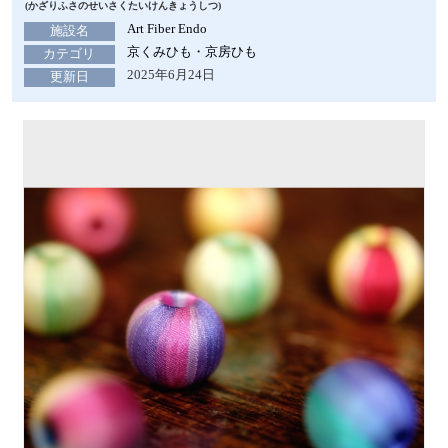
(かざりふさのせいさくたいけんきょうしつ)
Art Fiber Endo
施設名
京くみひも・京房ひも
カテゴリ
2025年6月24日
更新日