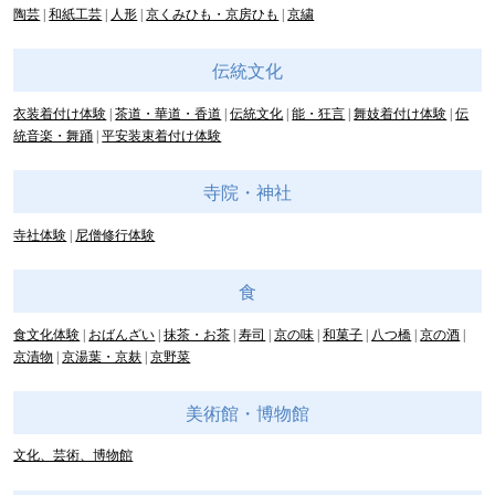
陶芸
和紙工芸
人形
京くみひも・京房ひも
京繍
伝統文化
衣装着付け体験
茶道・華道・香道
伝統文化
能・狂言
舞妓着付け体験
伝
統音楽・舞踊
平安装束着付け体験
寺院・神社
寺社体験
尼僧修行体験
食
食文化体験
おばんざい
抹茶・お茶
寿司
京の味
和菓子
八つ橋
京の酒
京漬物
京湯葉・京麸
京野菜
美術館・博物館
文化、芸術、博物館