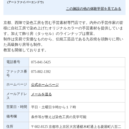
(アートファイバーエンドウ)
この施設の他の体験学習を見てみる
京都、西陣で染色工房を営む手芸素材専門店です。内外の手芸作家の皆
様に自社工房で染め上げたオリジナルカラーの手芸素材を提供していま
す。加えて飾り房（タッセル）のラインナップは豊富。
制作は安易で安価なものから、伝統工芸品である九谷焼を頭飾りに用い
た高級飾り房等も制作。
教室も開催しております。
電話番号
075-841-5425
ファックス番
075-802-1392
号
ホームページ
公式ホームページ
メールアドレ
メールを送る
ス
営業日・時間
平日・土曜日９時から１７時
備考欄
条件等が整えば染色工房の見学可能
住所
〒602-8125 京都市上京区大宮通椹木町通上る菱屋町八百二