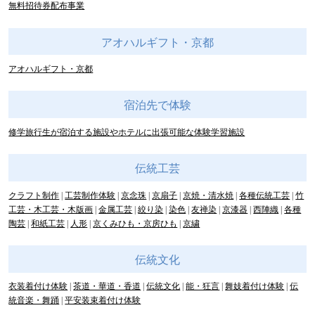
無料招待券配布事業
アオハルギフト・京都
アオハルギフト・京都
宿泊先で体験
修学旅行生が宿泊する施設やホテルに出張可能な体験学習施設
伝統工芸
クラフト制作
工芸制作体験
京念珠
京扇子
京焼・清水焼
各種伝統工芸
竹
工芸・木工芸・木版画
金属工芸
絞り染
染色
友禅染
京漆器
西陣織
各種
陶芸
和紙工芸
人形
京くみひも・京房ひも
京繍
伝統文化
衣装着付け体験
茶道・華道・香道
伝統文化
能・狂言
舞妓着付け体験
伝
統音楽・舞踊
平安装束着付け体験