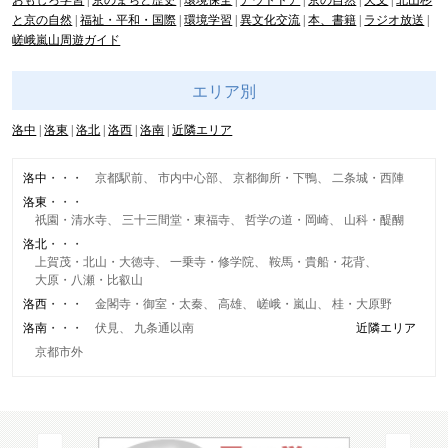
おもしろ学習
京のまちと歴史
環境保全
アウトドア
京の自然
天文
北山杉
と京の自然
福祉・平和・国際
環境学習
異文化交流
本、書籍
ラジオ放送
嵯峨嵐山周遊ガイド
エリア別
洛中
洛東
洛北
洛西
洛南
近隣エリア
洛中
京都駅前
市内中心部
京都御所・下鴨
二条城・西陣
洛東
祇園・清水寺
三十三間堂・東福寺
哲学の道・岡崎
山科・醍醐
洛北
上賀茂・北山・大徳寺
一乗寺・修学院
鞍馬・貴船・花背
大原・八瀬・比叡山
洛西
金閣寺・御室・太秦
高雄
嵯峨・嵐山
桂・大原野
洛南
伏見
九条通以南
近隣エリア
京都市外