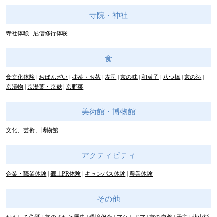
寺院・神社
寺社体験
尼僧修行体験
食
食文化体験
おばんざい
抹茶・お茶
寿司
京の味
和菓子
八つ橋
京の酒
京漬物
京湯葉・京麸
京野菜
美術館・博物館
文化、芸術、博物館
アクティビティ
企業・職業体験
郷土PR体験
キャンパス体験
農業体験
その他