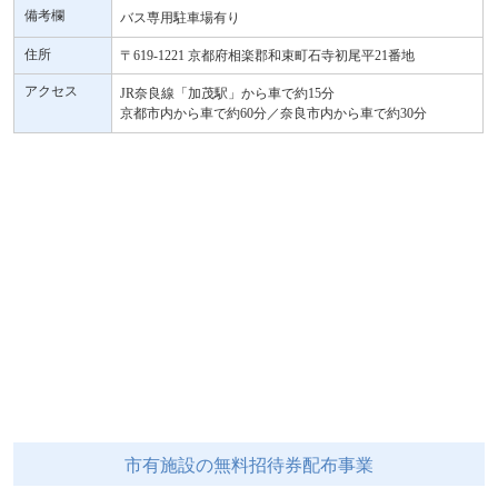
備考欄
バス専用駐車場有り
住所
〒619-1221 京都府相楽郡和束町石寺初尾平21番地
アクセス
JR奈良線「加茂駅」から車で約15分
京都市内から車で約60分／奈良市内から車で約30分
市有施設の無料招待券配布事業