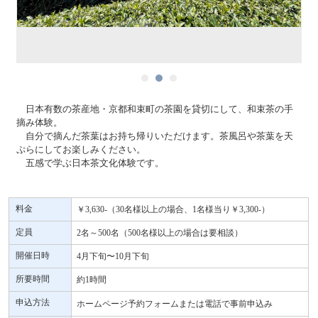
日本有数の茶産地・京都和束町の茶園を貸切にして、和束茶の手
摘み体験。
自分で摘んだ茶葉はお持ち帰りいただけます。茶風呂や茶葉を天
ぷらにしてお楽しみください。
五感で学ぶ日本茶文化体験です。
料金
￥3,630-（30名様以上の場合、1名様当り￥3,300-）
定員
2名～500名（500名様以上の場合は要相談）
開催日時
4月下旬〜10月下旬
所要時間
約1時間
申込方法
ホームページ予約フォームまたは電話で事前申込み