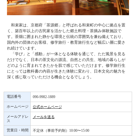
和束家は、京都府「茶源郷」と呼ばれる和束町の中心に拠点を置
く、築百年以上の古民家を活かした郷土料理・茶摘み体験施設で
す。茶畑に囲まれた静かな環境と伝統の雰囲気を兼ね備えており、
国内外の団体のお客様、修学旅行・教育旅行生など幅広い層に愛さ
れ続けています。
「学び」と「感動」が一体となる体験を通じて、ただ風景を見る
だけでなく、日本の茶文化の源流、自然との共生、地域の暮らしが
どのように育まれてきたかを肌で感じていただけます。修学旅行生
にとっては教科書の内容が生きた体験に変わり、日本文化の魅力を
深く感じ取っていただける機会となるでしょう。
電話番号
090-9982-1889
ホームページ
公式ホームページ
メールアドレ
メールを送る
ス
営業日・時間
不定休（事前予約制）10:00〜15:00