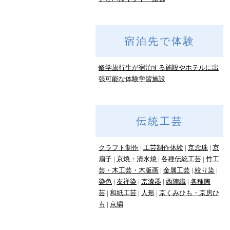
宿泊先で体験
修学旅行生が宿泊する施設やホテルに出
張可能な体験学習施設
伝統工芸
クラフト制作
工芸制作体験
京念珠
京
扇子
京焼・清水焼
各種伝統工芸
竹工
芸・木工芸・木版画
金属工芸
絞り染
染色
友禅染
京漆器
西陣織
各種陶
芸
和紙工芸
人形
京くみひも・京房ひ
も
京繍