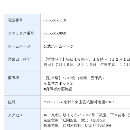
電話番号
075-561-1119
ファックス番号
075-561-3860
ホームページ
公式ホームページ
営業日・時間
【営業時間】毎日１８時～、１９時～（１２月１日
館日】７月１６日、８月１６日、年末年始、１２
備考欄
【駐車場】バス2台（有料、要予約）
≪見学スポット≫
■身障者対応施設
住所
〒605-0074 京都市東山区祇󠄀園町南側570-2
アクセス
JR「京都」駅より市バス206号「祇󠄀園」下車徒歩5
京阪電車「祇󠄀園四条」駅より徒歩5分
阪急電車「京都河原町」駅より徒歩10分