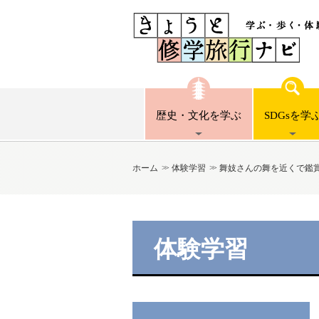
歴史・文化
を学ぶ
SDGsを
学
ホーム
体験学習
舞妓さんの舞を近くで鑑
体験学習