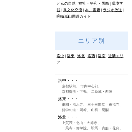
と京の自然
福祉・平和・国際
環境学
習
異文化交流
本、書籍
ラジオ放送
嵯峨嵐山周遊ガイド
エリア別
洛中
洛東
洛北
洛西
洛南
近隣エリ
ア
洛中
京都駅前
市内中心部
京都御所・下鴨
二条城・西陣
洛東
祇園・清水寺
三十三間堂・東福寺
哲学の道・岡崎
山科・醍醐
洛北
上賀茂・北山・大徳寺
一乗寺・修学院
鞍馬・貴船・花背