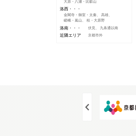
大原・八瀬・比叡山
洛西
金閣寺・御室・太秦
高雄
嵯峨・嵐山
桂・大原野
洛南
伏見
九条通以南
近隣エリア
京都市外