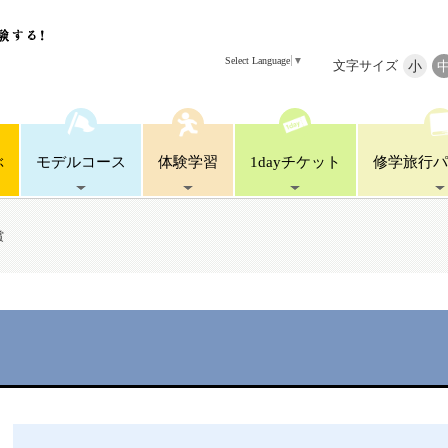
Select Language
▼
文字サイズ
小
ぶ
モデル
コース
体験
学習
1day
チケット
修学旅行
パ
賞