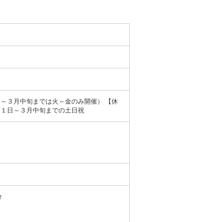
～３月中旬までは火～金のみ開催） 【休
月１日～３月中旬までの土日祝
分