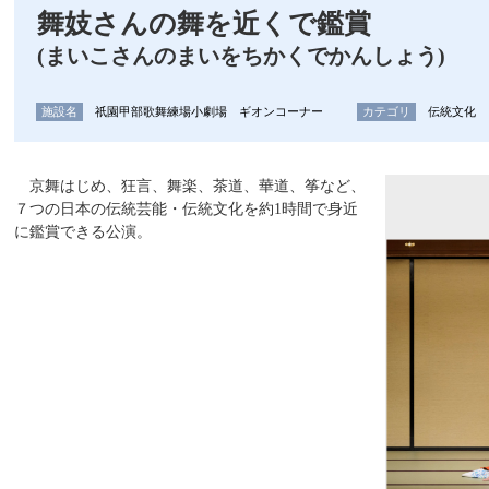
舞妓さんの舞を近くで鑑賞
(まいこさんのまいをちかくでかんしょう)
施設名
祇󠄀園甲部歌舞練場小劇場 ギオンコーナー
カテゴリ
伝統文化
京舞はじめ、狂言、舞楽、茶道、華道、筝など、
７つの日本の伝統芸能・伝統文化を約1時間で身近
に鑑賞できる公演。