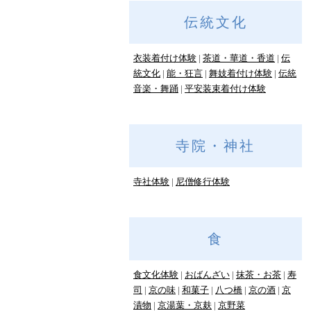
伝統文化
衣装着付け体験
茶道・華道・香道
伝
統文化
能・狂言
舞妓着付け体験
伝統
音楽・舞踊
平安装束着付け体験
寺院・神社
寺社体験
尼僧修行体験
食
食文化体験
おばんざい
抹茶・お茶
寿
司
京の味
和菓子
八つ橋
京の酒
京
漬物
京湯葉・京麸
京野菜