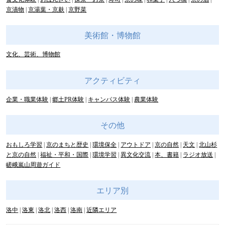
京漬物
京湯葉・京麸
京野菜
美術館・博物館
文化、芸術、博物館
アクティビティ
企業・職業体験
郷土PR体験
キャンパス体験
農業体験
その他
おもしろ学習
京のまちと歴史
環境保全
アウトドア
京の自然
天文
北山杉
と京の自然
福祉・平和・国際
環境学習
異文化交流
本、書籍
ラジオ放送
嵯峨嵐山周遊ガイド
エリア別
洛中
洛東
洛北
洛西
洛南
近隣エリア