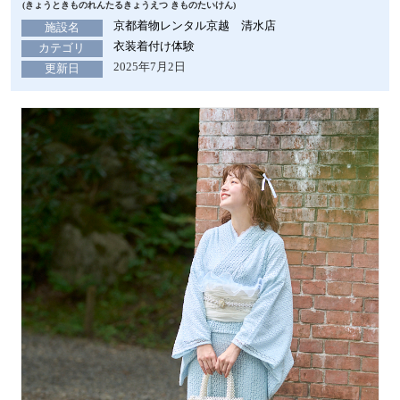
(きょうときものれんたるきょうえつ きものたいけん)
京都着物レンタル京越 清水店
施設名
衣装着付け体験
カテゴリ
2025年7月2日
更新日