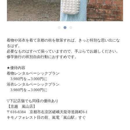
着物や浴衣を着て京都の街を散策すれば、きっと特別な思い出にな
るはず。
必要なものはすべて揃っていますので、手ぶらでお越しください。
修学旅行の班別自由行動におすすめです。
★優待内容
着物レンタルベーシックプラン
3.980円を→3.000円に
浴衣レンタルベーシックプラン
3.980円を→3.000円に
▽下記店舗でも同様の優待あり
【京越 嵐山店】
〒616-8384 京都市右京区嵯峨天龍寺造路町6-1
キモノフォレスト目の前、嵐電「嵐山駅」すぐ