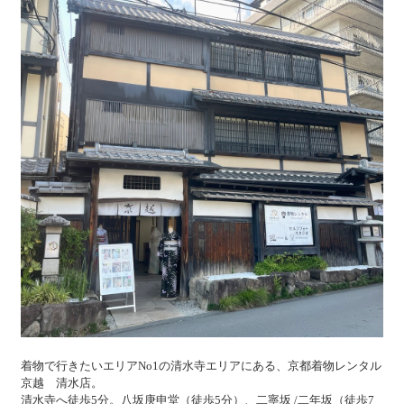
着物で行きたいエリアNo1の清水寺エリアにある、京都着物レンタル
京越 清水店。
清水寺へ徒歩5分。八坂庚申堂（徒歩5分）、二寧坂 /二年坂（徒歩7