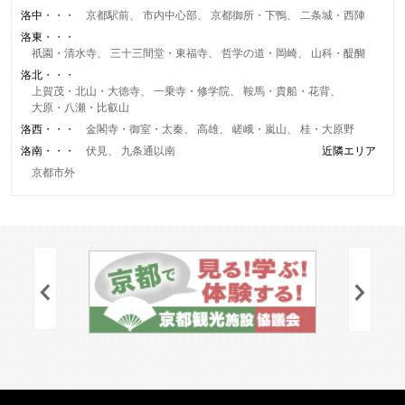
洛中
京都駅前
市内中心部
京都御所・下鴨
二条城・西陣
洛東
祇園・清水寺
三十三間堂・東福寺
哲学の道・岡崎
山科・醍醐
洛北
上賀茂・北山・大徳寺
一乗寺・修学院
鞍馬・貴船・花背
大原・八瀬・比叡山
洛西
金閣寺・御室・太秦
高雄
嵯峨・嵐山
桂・大原野
洛南
伏見
九条通以南
近隣エリア
京都市外