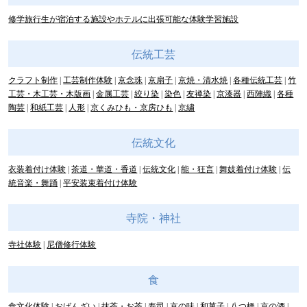
修学旅行生が宿泊する施設やホテルに出張可能な体験学習施設
伝統工芸
クラフト制作
工芸制作体験
京念珠
京扇子
京焼・清水焼
各種伝統工芸
竹
工芸・木工芸・木版画
金属工芸
絞り染
染色
友禅染
京漆器
西陣織
各種
陶芸
和紙工芸
人形
京くみひも・京房ひも
京繍
伝統文化
衣装着付け体験
茶道・華道・香道
伝統文化
能・狂言
舞妓着付け体験
伝
統音楽・舞踊
平安装束着付け体験
寺院・神社
寺社体験
尼僧修行体験
食
食文化体験
おばんざい
抹茶・お茶
寿司
京の味
和菓子
八つ橋
京の酒