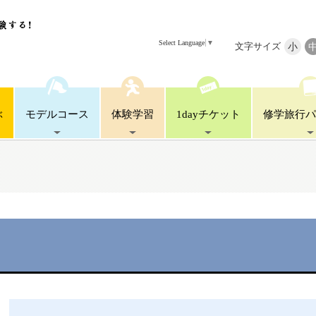
Select Language
▼
文字サイズ
小
ぶ
モデル
コース
体験
学習
1day
チケット
修学旅行
パ