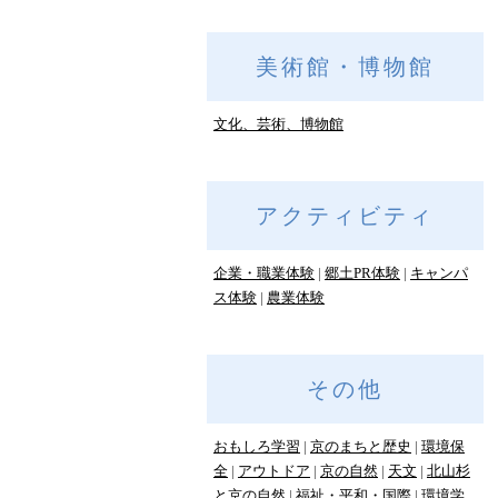
美術館・博物館
文化、芸術、博物館
アクティビティ
企業・職業体験
郷土PR体験
キャンパ
ス体験
農業体験
その他
おもしろ学習
京のまちと歴史
環境保
全
アウトドア
京の自然
天文
北山杉
と京の自然
福祉・平和・国際
環境学