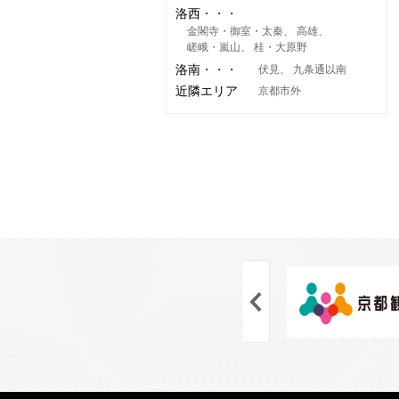
洛西
金閣寺・御室・太秦
高雄
嵯峨・嵐山
桂・大原野
洛南
伏見
九条通以南
近隣エリア
京都市外