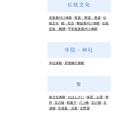
伝統文化
衣装着付け体験
茶道・華道・香道
伝
統文化
能・狂言
舞妓着付け体験
伝統
音楽・舞踊
平安装束着付け体験
寺院・神社
寺社体験
尼僧修行体験
食
食文化体験
おばんざい
抹茶・お茶
寿
司
京の味
和菓子
八つ橋
京の酒
京
漬物
京湯葉・京麸
京野菜