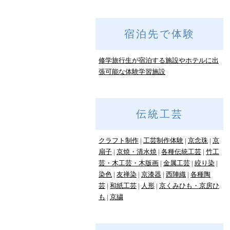
宿泊先で体験
修学旅行生が宿泊する施設やホテルに出
張可能な体験学習施設
伝統工芸
クラフト制作
工芸制作体験
京念珠
京
扇子
京焼・清水焼
各種伝統工芸
竹工
芸・木工芸・木版画
金属工芸
絞り染
染色
友禅染
京漆器
西陣織
各種陶
芸
和紙工芸
人形
京くみひも・京房ひ
も
京繍