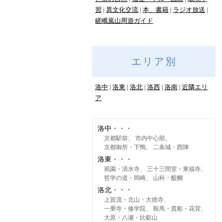
習
異文化交流
本、書籍
ラジオ放送
嵯峨嵐山周遊ガイド
エリア別
洛中
洛東
洛北
洛西
洛南
近隣エリ
ア
洛中
京都駅前
市内中心部
京都御所・下鴨
二条城・西陣
洛東
祇園・清水寺
三十三間堂・東福寺
哲学の道・岡崎
山科・醍醐
洛北
上賀茂・北山・大徳寺
一乗寺・修学院
鞍馬・貴船・花背
大原・八瀬・比叡山