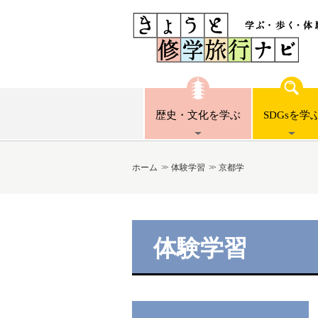
歴史・文化
を学ぶ
SDGsを
学
ホーム
体験学習
京都学
体験学習