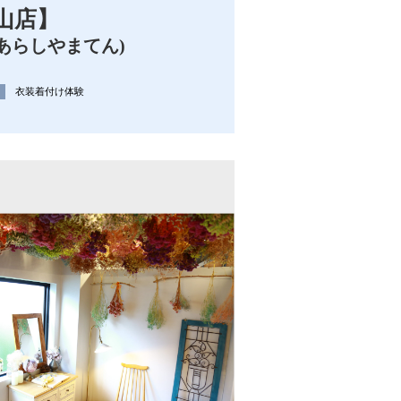
山店】
あらしやまてん)
リ
衣装着付け体験