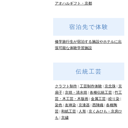
アオハルギフト・京都
宿泊先で体験
修学旅行生が宿泊する施設やホテルに出
張可能な体験学習施設
伝統工芸
クラフト制作
工芸制作体験
京念珠
京
扇子
京焼・清水焼
各種伝統工芸
竹工
芸・木工芸・木版画
金属工芸
絞り染
染色
友禅染
京漆器
西陣織
各種陶
芸
和紙工芸
人形
京くみひも・京房ひ
も
京繍