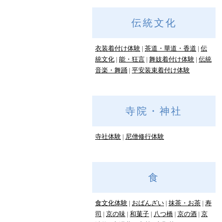
伝統文化
衣装着付け体験
茶道・華道・香道
伝
統文化
能・狂言
舞妓着付け体験
伝統
音楽・舞踊
平安装束着付け体験
寺院・神社
寺社体験
尼僧修行体験
食
食文化体験
おばんざい
抹茶・お茶
寿
司
京の味
和菓子
八つ橋
京の酒
京