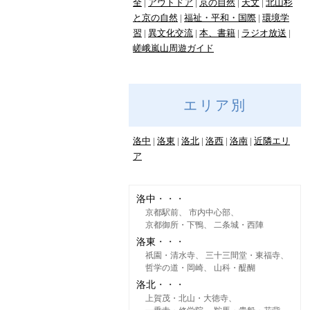
全
アウトドア
京の自然
天文
北山杉
と京の自然
福祉・平和・国際
環境学
習
異文化交流
本、書籍
ラジオ放送
嵯峨嵐山周遊ガイド
エリア別
洛中
洛東
洛北
洛西
洛南
近隣エリ
ア
洛中
京都駅前
市内中心部
京都御所・下鴨
二条城・西陣
洛東
祇園・清水寺
三十三間堂・東福寺
哲学の道・岡崎
山科・醍醐
洛北
上賀茂・北山・大徳寺