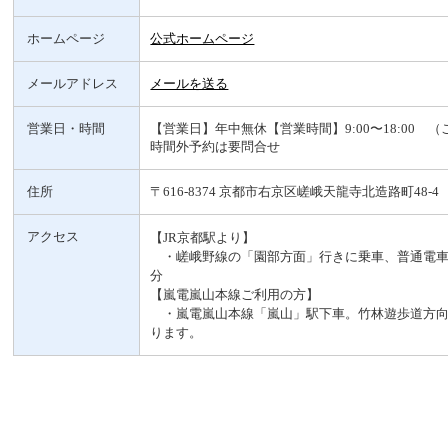
ホームページ
公式ホームページ
メールアドレス
メールを送る
営業日・時間
【営業日】年中無休【営業時間】9:00〜18:00 
時間外予約は要問合せ
住所
〒616-8374 京都市右京区嵯峨天龍寺北造路町48-4
アクセス
【JR京都駅より】
・嵯峨野線の「園部方面」行きに乗車、普通電車
分
【嵐電嵐山本線ご利用の方】
・嵐電嵐山本線「嵐山」駅下車。竹林遊歩道方向
ります。