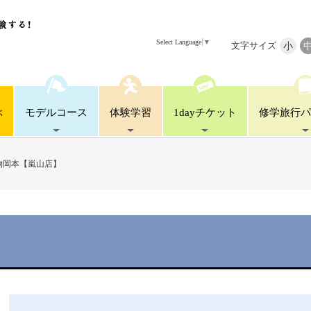
Select Language
▼
文字サイズ
小
ぶ
モデル
コース
体験
学習
1day
チケット
修学旅行
パ
物岡本【嵐山店】