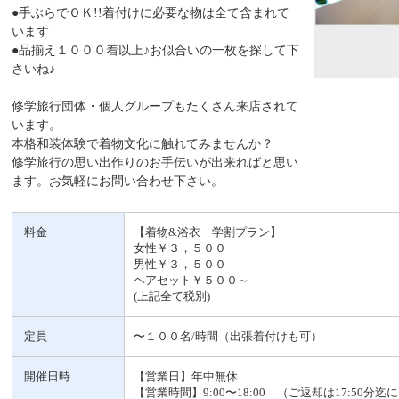
●手ぶらでＯＫ!!着付けに必要な物は全て含まれて
います
●品揃え１０００着以上♪お似合いの一枚を探して下
さいね♪
修学旅行団体・個人グループもたくさん来店されて
います。
本格和装体験で着物文化に触れてみませんか？
修学旅行の思い出作りのお手伝いが出来ればと思い
ます。お気軽にお問い合わせ下さい。
料金
【着物&浴衣 学割プラン】
女性￥３，５００
男性￥３，５００
ヘアセット￥５００～
(上記全て税別)
定員
〜１００名/時間（出張着付けも可）
開催日時
【営業日】年中無休
【営業時間】9:00〜18:00 （ご返却は17:50分