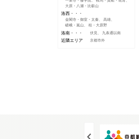
一乗寺・修学院
鞍馬・貴船・花背
大原・八瀬・比叡山
洛西
金閣寺・御室・太秦
高雄
嵯峨・嵐山
桂・大原野
洛南
伏見
九条通以南
近隣エリア
京都市外