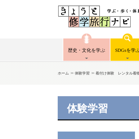
歴史・文化
を学ぶ
SDGsを
学
ホーム
体験学習
着付け体験 レンタル着
体験学習