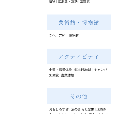
漬物
京湯葉・京麸
京野菜
美術館・博物館
文化、芸術、博物館
アクティビティ
企業・職業体験
郷土PR体験
キャンパ
ス体験
農業体験
その他
おもしろ学習
京のまちと歴史
環境保