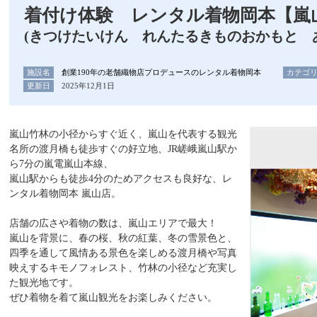
着付け体験 レンタル着物岡本【嵐
(きつけたいけん れんたるきものおかもと 
施設名
創業190年の老舗織物店プロデュースのレンタル着物岡本
カテゴ
更新日
2025年12月1日
嵐山竹林の小径からすぐ近く、嵐山を代表する観光
名所の渡月橋も徒歩すぐの好立地、JR嵯峨嵐山駅か
ら7分の嵐電嵐山本線、
嵐山駅からも徒歩4分のためアクセスも良好な、レ
ンタル着物岡本 嵐山店。
店舗の広さや着物の数は、嵐山エリアで最大！
嵐山を背景に、春の桜、秋の紅葉、冬の雪景色と、
四季を通して風情ある景色を楽しめる渡月橋や写真
映えするキモノフォレスト、竹林の小径など充実し
た観光地です。
ぜひ着物を着て嵐山観光をお楽しみください。