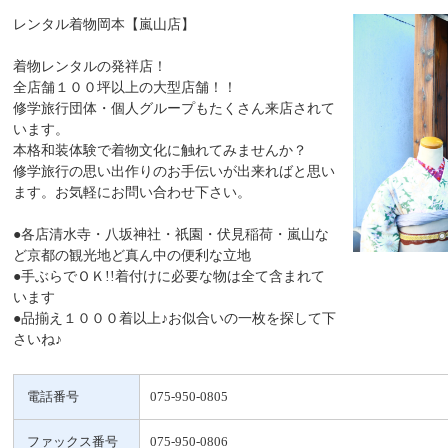
レンタル着物岡本【嵐山店】
着物レンタルの発祥店！
全店舗１００坪以上の大型店舗！！
修学旅行団体・個人グループもたくさん来店されて
います。
本格和装体験で着物文化に触れてみませんか？
修学旅行の思い出作りのお手伝いが出来ればと思い
ます。お気軽にお問い合わせ下さい。
●各店清水寺・八坂神社・祇園・伏見稲荷・嵐山な
ど京都の観光地ど真ん中の便利な立地
●手ぶらでＯＫ!!着付けに必要な物は全て含まれて
います
●品揃え１０００着以上♪お似合いの一枚を探して下
さいね♪
電話番号
075-950-0805
ファックス番号
075-950-0806