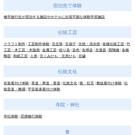
宿泊先で体験
修学旅行生が宿泊する施設やホテルに出張可能な体験学習施設
伝統工芸
クラフト制作
工芸制作体験
京念珠
京扇子
京焼・清水焼
各種伝統工芸
竹
工芸・木工芸・木版画
金属工芸
絞り染
染色
友禅染
京漆器
西陣織
各種
陶芸
和紙工芸
人形
京くみひも・京房ひも
京繍
伝統文化
衣装着付け体験
茶道・華道・香道
伝統文化
能・狂言
舞妓着付け体験
伝
統音楽・舞踊
平安装束着付け体験
寺院・神社
寺社体験
尼僧修行体験
食