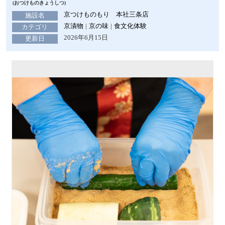
(おつけものきょうしつ)
京つけものもり 本社三条店
施設名
京漬物
京の味
食文化体験
カテゴリ
2026年6月15日
更新日