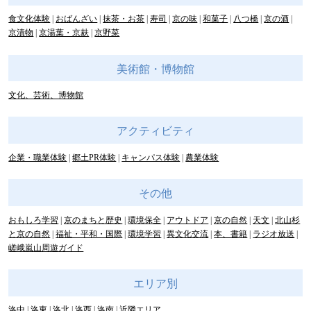
食文化体験
おばんざい
抹茶・お茶
寿司
京の味
和菓子
八つ橋
京の酒
京漬物
京湯葉・京麸
京野菜
美術館・博物館
文化、芸術、博物館
アクティビティ
企業・職業体験
郷土PR体験
キャンパス体験
農業体験
その他
おもしろ学習
京のまちと歴史
環境保全
アウトドア
京の自然
天文
北山杉
と京の自然
福祉・平和・国際
環境学習
異文化交流
本、書籍
ラジオ放送
嵯峨嵐山周遊ガイド
エリア別
洛中
洛東
洛北
洛西
洛南
近隣エリア