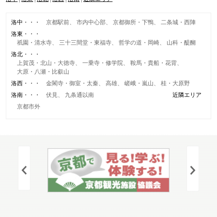
洛中
京都駅前
市内中心部
京都御所・下鴨
二条城・西陣
洛東
祇園・清水寺
三十三間堂・東福寺
哲学の道・岡崎
山科・醍醐
洛北
上賀茂・北山・大徳寺
一乗寺・修学院
鞍馬・貴船・花背
大原・八瀬・比叡山
洛西
金閣寺・御室・太秦
高雄
嵯峨・嵐山
桂・大原野
洛南
伏見
九条通以南
近隣エリア
京都市外