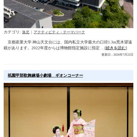
カテゴリ
洛北
アクティビティ・テーマパーク
京都産業大学 神山天文台には、国内私立大学最大の口径1.3m荒木望遠
鏡があります。2022年度からは博物館指定施設に指定 …[
続きを読む
]
更新日 : 2026年7月22日
祇󠄀園甲部歌舞練場小劇場 ギオンコーナー