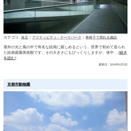
カテゴリ
洛北
アクティビティ・テーマパーク
車椅子で周れる施設
屋外の光と風の中で有名な絵画に親しめるという、世界で初めて造られ
た絵画庭園美術館です。その大きさにもびっくりしますが、体中 …[
続き
を読む
]
更新日 : 2016年6月3日
京都市動物園