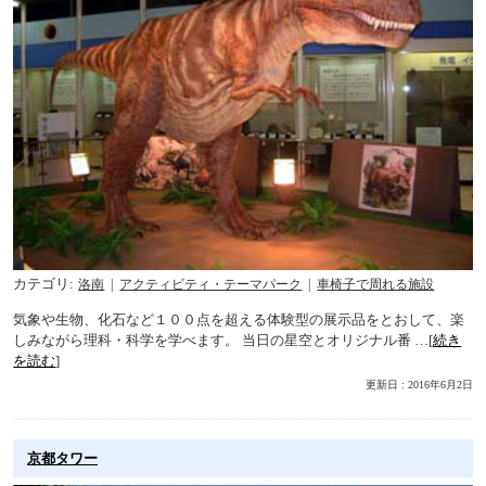
カテゴリ
洛南
アクティビティ・テーマパーク
車椅子で周れる施設
気象や生物、化石など１００点を超える体験型の展示品をとおして、楽
しみながら理科・科学を学べます。 当日の星空とオリジナル番 …[
続き
を読む
]
更新日 : 2016年6月2日
京都タワー