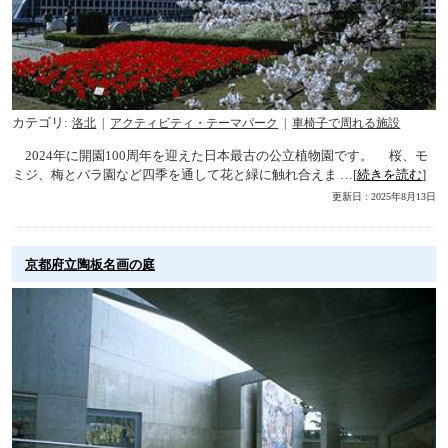
カテゴリ
洛北
アクティビティ・テーマパーク
車椅子で周れる施設
2024年に開園100周年を迎えた日本最古の公立植物園です。 桜、モ
ミジ、梅とバラ園など四季を通して花と緑に触れ合えま …[
続きを読む
]
更新日 : 2025年8月13日
京都府立陶板名画の庭