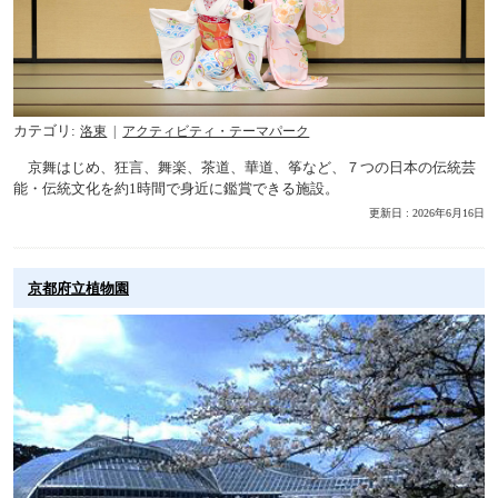
カテゴリ
洛東
アクティビティ・テーマパーク
京舞はじめ、狂言、舞楽、茶道、華道、筝など、７つの日本の伝統芸
能・伝統文化を約1時間で身近に鑑賞できる施設。
更新日 : 2026年6月16日
京都府立植物園