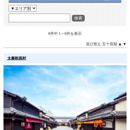
検索
8件中 1～8件を表示
並び替え:五十音順
▲
▼
太秦映画村