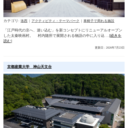
カテゴリ
洛西
アクティビティ・テーマパーク
車椅子で周れる施設
「江戸時代の京へ、迷い込む」を新コンセプトにリニューアルオープン
した太秦映画村。 村内随所で展開される物語の中に入り込 …[
続きを
読む
]
更新日 : 2026年7月23日
京都産業大学 神山天文台