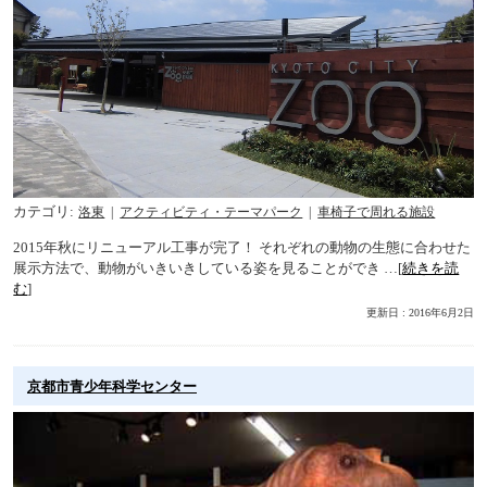
カテゴリ
洛東
アクティビティ・テーマパーク
車椅子で周れる施設
2015年秋にリニューアル工事が完了！ それぞれの動物の生態に合わせた
展示方法で、動物がいきいきしている姿を見ることができ …[
続きを読
む
]
更新日 : 2016年6月2日
京都市青少年科学センター