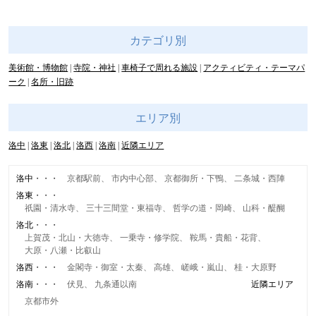
カテゴリ別
美術館・博物館
寺院・神社
車椅子で周れる施設
アクティビティ・テーマパ
ーク
名所・旧跡
エリア別
洛中
洛東
洛北
洛西
洛南
近隣エリア
洛中
京都駅前
市内中心部
京都御所・下鴨
二条城・西陣
洛東
祇園・清水寺
三十三間堂・東福寺
哲学の道・岡崎
山科・醍醐
洛北
上賀茂・北山・大徳寺
一乗寺・修学院
鞍馬・貴船・花背
大原・八瀬・比叡山
洛西
金閣寺・御室・太秦
高雄
嵯峨・嵐山
桂・大原野
洛南
伏見
九条通以南
近隣エリア
京都市外