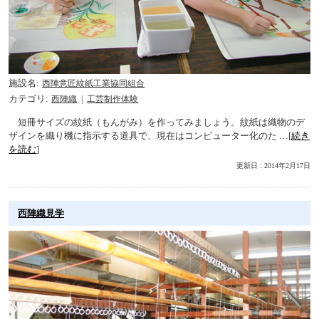
施設名
西陣意匠紋紙工業協同組合
カテゴリ
西陣織
工芸制作体験
短冊サイズの紋紙（もんがみ）を作ってみましょう。紋紙は織物のデ
ザインを織り機に指示する道具で、現在はコンピューター化のた …[
続き
を読む
]
更新日 : 2014年2月17日
西陣織見学