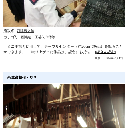
施設名
西陣織会館
カテゴリ
西陣織
工芸制作体験
ミニ手機を使用して、テーブルセンター（約20cm×30cm）を織ること
ができます。 織り上がった作品は、記念にお持ち …[
続きを読む
]
更新日 : 2026年7月17日
西陣織制作・見学