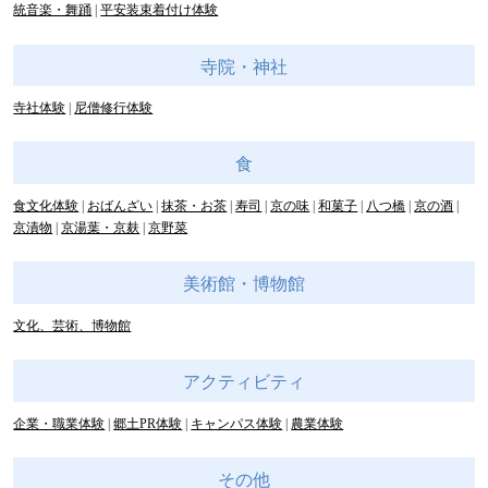
統音楽・舞踊
平安装束着付け体験
寺院・神社
寺社体験
尼僧修行体験
食
食文化体験
おばんざい
抹茶・お茶
寿司
京の味
和菓子
八つ橋
京の酒
京漬物
京湯葉・京麸
京野菜
美術館・博物館
文化、芸術、博物館
アクティビティ
企業・職業体験
郷土PR体験
キャンパス体験
農業体験
その他