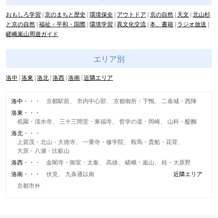
おもしろ学習
京のまちと歴史
環境保全
アウトドア
京の自然
天文
北山杉
と京の自然
福祉・平和・国際
環境学習
異文化交流
本、書籍
ラジオ放送
嵯峨嵐山周遊ガイド
エリア別
洛中
洛東
洛北
洛西
洛南
近隣エリア
洛中
京都駅前
市内中心部
京都御所・下鴨
二条城・西陣
洛東
祇園・清水寺
三十三間堂・東福寺
哲学の道・岡崎
山科・醍醐
洛北
上賀茂・北山・大徳寺
一乗寺・修学院
鞍馬・貴船・花背
大原・八瀬・比叡山
洛西
金閣寺・御室・太秦
高雄
嵯峨・嵐山
桂・大原野
洛南
伏見
九条通以南
近隣エリア
京都市外