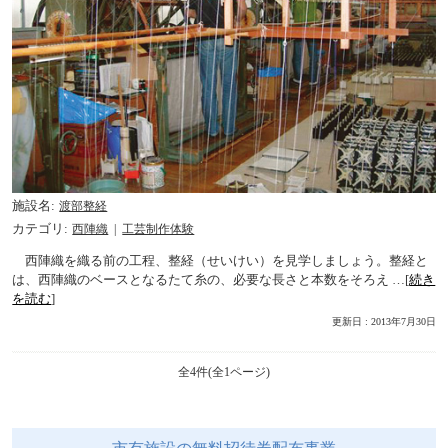
施設名
渡部整経
カテゴリ
西陣織
工芸制作体験
西陣織を織る前の工程、整経（せいけい）を見学しましょう。整経と
は、西陣織のベースとなるたて糸の、必要な長さと本数をそろえ …[
続き
を読む
]
更新日 : 2013年7月30日
全4件(全1ページ)