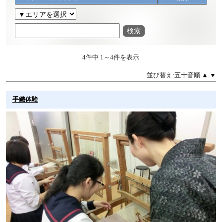
検索
4件中 1～4件を表示
並び替え:五十音順
▲
▼
手織体験