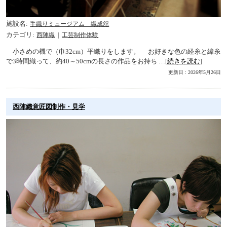
施設名
手織りミュージアム 織成舘
カテゴリ
西陣織
工芸制作体験
小さめの機で（巾32cm）平織りをします。 お好きな色の経糸と緯糸
で3時間織って、約40～50cmの長さの作品をお持ち …[
続きを読む
]
更新日 : 2026年5月26日
西陣織意匠図制作・見学