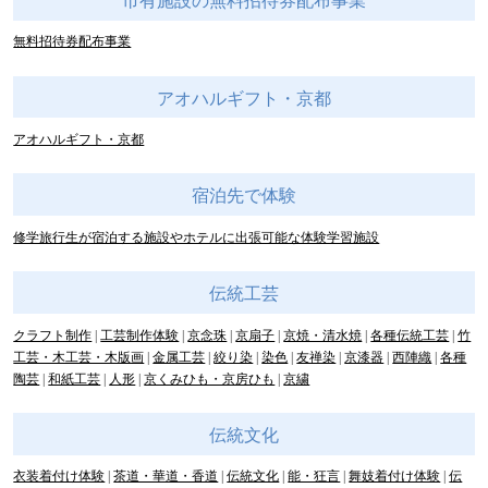
市有施設の無料招待券配布事業
無料招待券配布事業
アオハルギフト・京都
アオハルギフト・京都
宿泊先で体験
修学旅行生が宿泊する施設やホテルに出張可能な体験学習施設
伝統工芸
クラフト制作
工芸制作体験
京念珠
京扇子
京焼・清水焼
各種伝統工芸
竹
工芸・木工芸・木版画
金属工芸
絞り染
染色
友禅染
京漆器
西陣織
各種
陶芸
和紙工芸
人形
京くみひも・京房ひも
京繍
伝統文化
衣装着付け体験
茶道・華道・香道
伝統文化
能・狂言
舞妓着付け体験
伝