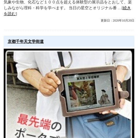
気象や生物、化石など１００点を超える体験型の展示品をとおして、楽
しみながら理科・科学を学べます。 当日の星空とオリジナル番 …[
続き
を読む
]
更新日 : 2020年10月20日
京都千年天文学街道