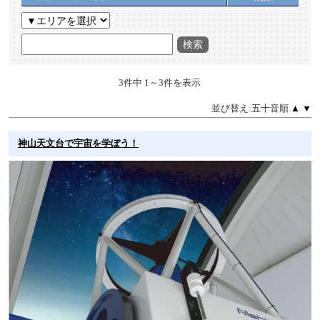
検索
3件中 1～3件を表示
並び替え:五十音順
▲
▼
神山天文台で宇宙を学ぼう！