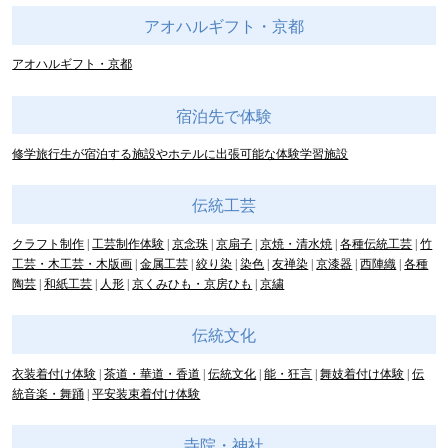
アオハルギフト・京都
アオハルギフト・京都
宿泊先で体験
修学旅行生が宿泊する施設やホテルに出張可能な体験学習施設
伝統工芸
クラフト制作
工芸制作体験
京念珠
京扇子
京焼・清水焼
各種伝統工芸
竹
工芸・木工芸・木版画
金属工芸
絞り染
染色
友禅染
京漆器
西陣織
各種
陶芸
和紙工芸
人形
京くみひも・京房ひも
京繍
伝統文化
衣装着付け体験
茶道・華道・香道
伝統文化
能・狂言
舞妓着付け体験
伝
統音楽・舞踊
平安装束着付け体験
寺院・神社