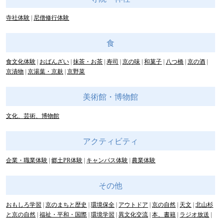
寺社体験
尼僧修行体験
食
食文化体験
おばんざい
抹茶・お茶
寿司
京の味
和菓子
八つ橋
京の酒
京漬物
京湯葉・京麸
京野菜
美術館・博物館
文化、芸術、博物館
アクティビティ
企業・職業体験
郷土PR体験
キャンパス体験
農業体験
その他
おもしろ学習
京のまちと歴史
環境保全
アウトドア
京の自然
天文
北山杉
と京の自然
福祉・平和・国際
環境学習
異文化交流
本、書籍
ラジオ放送