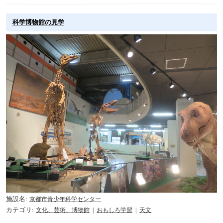
科学博物館の見学
施設名
京都市青少年科学センター
カテゴリ
文化、芸術、博物館
おもしろ学習
天文