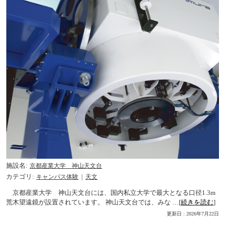
施設名
京都産業大学 神山天文台
カテゴリ
キャンパス体験
天文
京都産業大学 神山天文台には、国内私立大学で最大となる口径1.3m
荒木望遠鏡が設置されています。 神山天文台では、みな …[
続きを読む
]
更新日 : 2026年7月22日