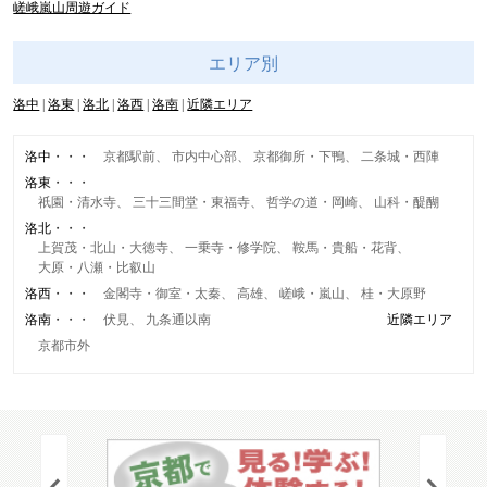
嵯峨嵐山周遊ガイド
エリア別
洛中
洛東
洛北
洛西
洛南
近隣エリア
洛中
京都駅前
市内中心部
京都御所・下鴨
二条城・西陣
洛東
祇園・清水寺
三十三間堂・東福寺
哲学の道・岡崎
山科・醍醐
洛北
上賀茂・北山・大徳寺
一乗寺・修学院
鞍馬・貴船・花背
大原・八瀬・比叡山
洛西
金閣寺・御室・太秦
高雄
嵯峨・嵐山
桂・大原野
洛南
伏見
九条通以南
近隣エリア
京都市外