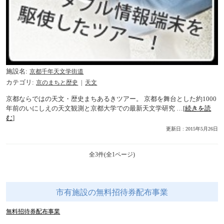
施設名
京都千年天文学街道
カテゴリ
京のまちと歴史
天文
京都ならではの天文・歴史まちあるきツアー。 京都を舞台とした約1000
年前のいにしえの天文観測と京都大学での最新天文学研究 …[
続きを読
む
]
更新日 : 2015年5月26日
全3件(全1ページ)
市有施設の無料招待券配布事業
無料招待券配布事業