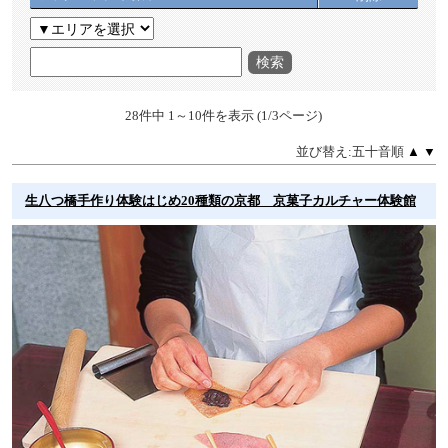
検索
28件中 1～10件を表示 (1/3ページ)
並び替え:五十音順
▲
▼
生八つ橋手作り体験はじめ20種類の京都 京菓子カルチャー体験館