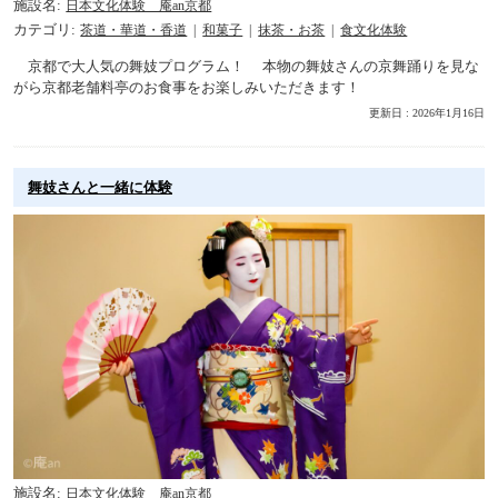
施設名
日本文化体験 庵an京都
カテゴリ
茶道・華道・香道
和菓子
抹茶・お茶
食文化体験
京都で大人気の舞妓プログラム！ 本物の舞妓さんの京舞踊りを見な
がら京都老舗料亭のお食事をお楽しみいただきます！
更新日 : 2026年1月16日
舞妓さんと一緒に体験
施設名
日本文化体験 庵an京都