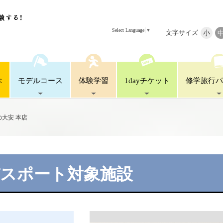
Select Language
▼
文字サイズ
小
ぶ
モデル
コース
体験
学習
1day
チケット
修学旅行
パ
大安 本店
パスポート対象施設