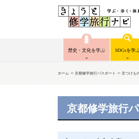
歴史・文化
を学ぶ
SDGsを
学
ホーム
京都修学旅行パスポート
京つけもの
京都修学旅行