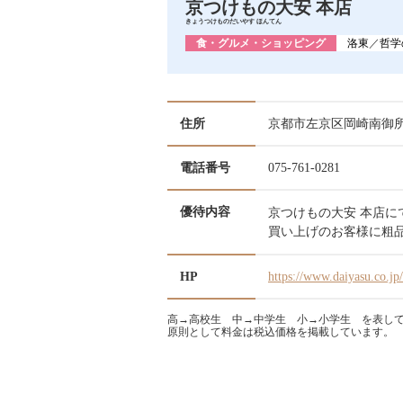
京つけもの大安 本店
きょうつけものだいやす ほんてん
食・グルメ・ショッピング
洛東
／
哲学
住所
京都市左京区岡崎南御所
電話番号
075-761-0281
優待内容
京つけもの大安 本店にて
買い上げのお客様に粗
HP
https://www.daiyasu.co.jp/
高→高校生 中→中学生 小→小学生 を表し
原則として料金は税込価格を掲載しています。