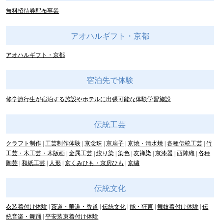
無料招待券配布事業
アオハルギフト・京都
アオハルギフト・京都
宿泊先で体験
修学旅行生が宿泊する施設やホテルに出張可能な体験学習施設
伝統工芸
クラフト制作
工芸制作体験
京念珠
京扇子
京焼・清水焼
各種伝統工芸
竹
工芸・木工芸・木版画
金属工芸
絞り染
染色
友禅染
京漆器
西陣織
各種
陶芸
和紙工芸
人形
京くみひも・京房ひも
京繍
伝統文化
衣装着付け体験
茶道・華道・香道
伝統文化
能・狂言
舞妓着付け体験
伝
統音楽・舞踊
平安装束着付け体験