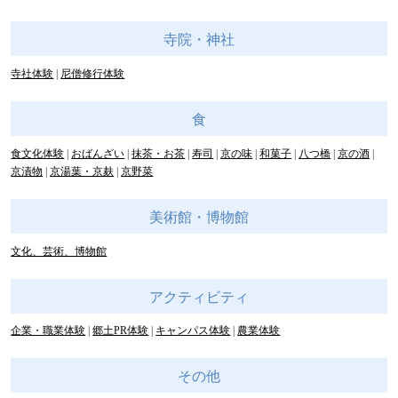
寺院・神社
寺社体験
尼僧修行体験
食
食文化体験
おばんざい
抹茶・お茶
寿司
京の味
和菓子
八つ橋
京の酒
京漬物
京湯葉・京麸
京野菜
美術館・博物館
文化、芸術、博物館
アクティビティ
企業・職業体験
郷土PR体験
キャンパス体験
農業体験
その他