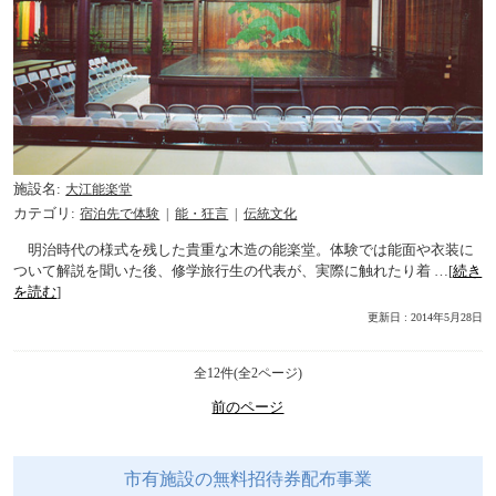
施設名
大江能楽堂
カテゴリ
宿泊先で体験
能・狂言
伝統文化
明治時代の様式を残した貴重な木造の能楽堂。体験では能面や衣装に
ついて解説を聞いた後、修学旅行生の代表が、実際に触れたり着 …[
続き
を読む
]
更新日 : 2014年5月28日
全12件(全2ページ)
前のページ
市有施設の無料招待券配布事業