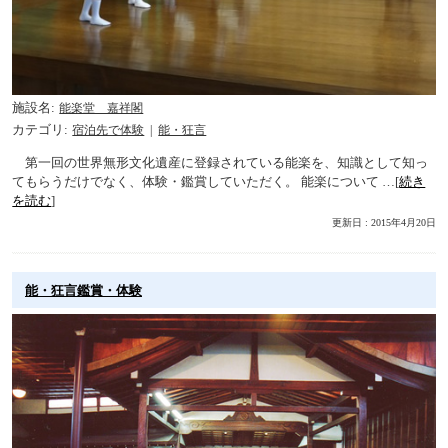
施設名
能楽堂 嘉祥閣
カテゴリ
宿泊先で体験
能・狂言
第一回の世界無形文化遺産に登録されている能楽を、知識として知っ
てもらうだけでなく、体験・鑑賞していただく。 能楽について …[
続き
を読む
]
更新日 : 2015年4月20日
能・狂言鑑賞・体験