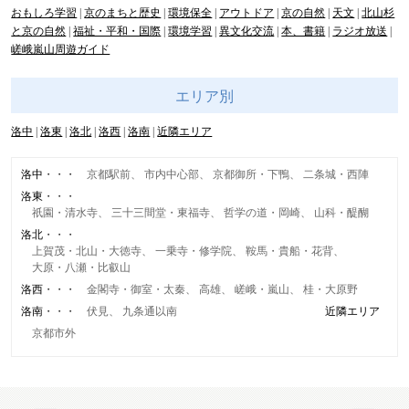
おもしろ学習
京のまちと歴史
環境保全
アウトドア
京の自然
天文
北山杉
と京の自然
福祉・平和・国際
環境学習
異文化交流
本、書籍
ラジオ放送
嵯峨嵐山周遊ガイド
エリア別
洛中
洛東
洛北
洛西
洛南
近隣エリア
洛中
京都駅前
市内中心部
京都御所・下鴨
二条城・西陣
洛東
祇園・清水寺
三十三間堂・東福寺
哲学の道・岡崎
山科・醍醐
洛北
上賀茂・北山・大徳寺
一乗寺・修学院
鞍馬・貴船・花背
大原・八瀬・比叡山
洛西
金閣寺・御室・太秦
高雄
嵯峨・嵐山
桂・大原野
洛南
伏見
九条通以南
近隣エリア
京都市外