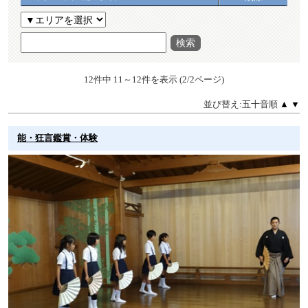
検索
12件中 11～12件を表示 (2/2ページ)
並び替え:五十音順
▲
▼
能・狂言鑑賞・体験