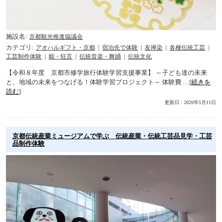
施設名
京都観光推進協議会
カテゴリ
アオハルギフト・京都
宿泊先で体験
友禅染
各種伝統工芸
工芸制作体験
能・狂言
伝統音楽・舞踊
伝統文化
【令和８年度 京都市修学旅行体験学習支援事業】 ～子ども達の未来
と、地域の未来をつなげる！体験学習プロジェクト～ 体験費 …[
続きを
読む
]
更新日 : 2026年5月11日
京都伝統産業ミュージアムで学ぶ 伝統産業・伝統工芸品見学・工芸
品制作体験