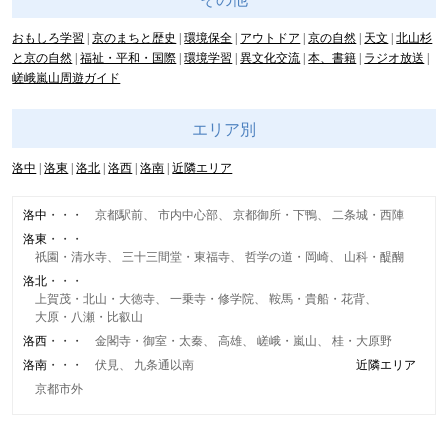
おもしろ学習
京のまちと歴史
環境保全
アウトドア
京の自然
天文
北山杉
と京の自然
福祉・平和・国際
環境学習
異文化交流
本、書籍
ラジオ放送
嵯峨嵐山周遊ガイド
エリア別
洛中
洛東
洛北
洛西
洛南
近隣エリア
洛中
京都駅前
市内中心部
京都御所・下鴨
二条城・西陣
洛東
祇園・清水寺
三十三間堂・東福寺
哲学の道・岡崎
山科・醍醐
洛北
上賀茂・北山・大徳寺
一乗寺・修学院
鞍馬・貴船・花背
大原・八瀬・比叡山
洛西
金閣寺・御室・太秦
高雄
嵯峨・嵐山
桂・大原野
洛南
伏見
九条通以南
近隣エリア
京都市外