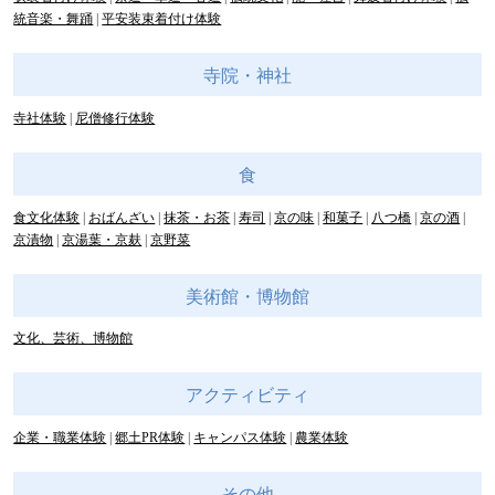
統音楽・舞踊
平安装束着付け体験
寺院・神社
寺社体験
尼僧修行体験
食
食文化体験
おばんざい
抹茶・お茶
寿司
京の味
和菓子
八つ橋
京の酒
京漬物
京湯葉・京麸
京野菜
美術館・博物館
文化、芸術、博物館
アクティビティ
企業・職業体験
郷土PR体験
キャンパス体験
農業体験
その他