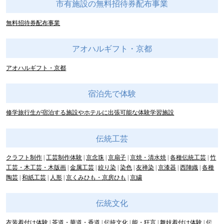
市有施設の無料招待券配布事業
無料招待券配布事業
アオハルギフト・京都
アオハルギフト・京都
宿泊先で体験
修学旅行生が宿泊する施設やホテルに出張可能な体験学習施設
伝統工芸
クラフト制作
工芸制作体験
京念珠
京扇子
京焼・清水焼
各種伝統工芸
竹
工芸・木工芸・木版画
金属工芸
絞り染
染色
友禅染
京漆器
西陣織
各種
陶芸
和紙工芸
人形
京くみひも・京房ひも
京繍
伝統文化
衣装着付け体験
茶道・華道・香道
伝統文化
能・狂言
舞妓着付け体験
伝