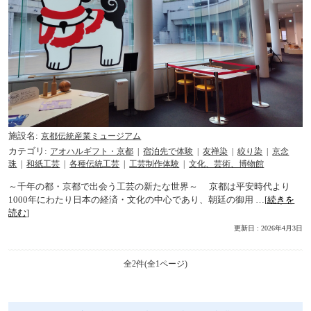
施設名
京都伝統産業ミュージアム
カテゴリ
アオハルギフト・京都
宿泊先で体験
友禅染
絞り染
京念
珠
和紙工芸
各種伝統工芸
工芸制作体験
文化、芸術、博物館
～千年の都・京都で出会う工芸の新たな世界～ 京都は平安時代より
1000年にわたり日本の経済・文化の中心であり、朝廷の御用 …[
続きを
読む
]
更新日 : 2026年4月3日
全2件(全1ページ)