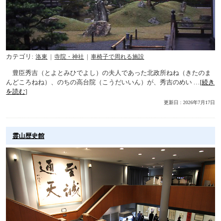
カテゴリ
洛東
寺院・神社
車椅子で周れる施設
豊臣秀吉（とよとみひでよし）の夫人であった北政所ねね（きたのま
んどころねね）、のちの高台院（こうだいいん）が、秀吉のめい …[
続き
を読む
]
更新日 : 2026年7月17日
霊山歴史館