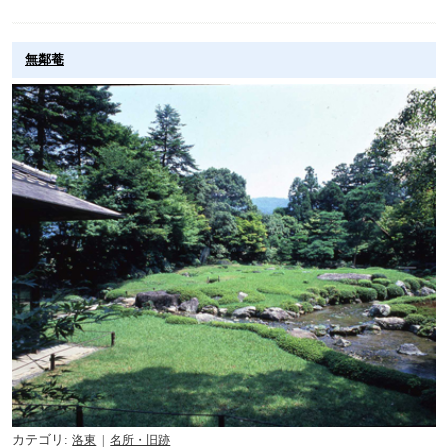
無鄰菴
カテゴリ
洛東
名所・旧跡