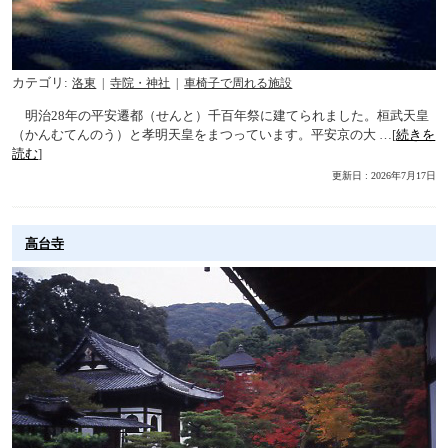
カテゴリ
洛東
寺院・神社
車椅子で周れる施設
明治28年の平安遷都（せんと）千百年祭に建てられました。桓武天皇
（かんむてんのう）と孝明天皇をまつっています。平安京の大 …[
続きを
読む
]
更新日 : 2026年7月17日
高台寺