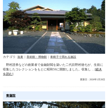
カテゴリ
洛東
美術館・博物館
車椅子で周れる施設
野村證券などの創業者で金融財閥を築いた二代目野村徳七が、生前に
収集したコレクションをもとに昭和59に開館しました。収集し …[
続き
を読む
]
更新日 : 2026年1月28日
青蓮院