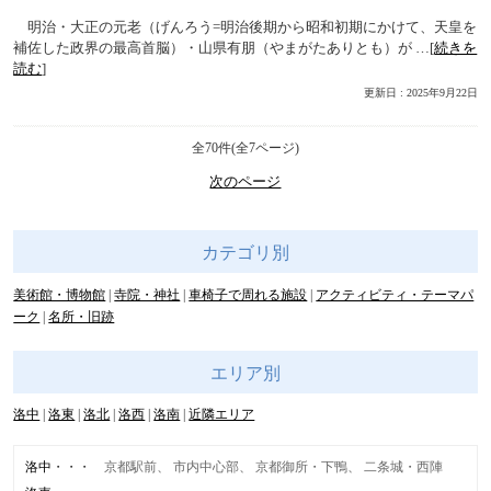
明治・大正の元老（げんろう=明治後期から昭和初期にかけて、天皇を
補佐した政界の最高首脳）・山県有朋（やまがたありとも）が …[
続きを
読む
]
更新日 : 2025年9月22日
全70件(全7ページ)
次のページ
カテゴリ別
美術館・博物館
寺院・神社
車椅子で周れる施設
アクティビティ・テーマパ
ーク
名所・旧跡
エリア別
洛中
洛東
洛北
洛西
洛南
近隣エリア
洛中
京都駅前
市内中心部
京都御所・下鴨
二条城・西陣