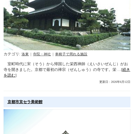
カテゴリ
洛東
寺院・神社
車椅子で周れる施設
室町時代に宋（そう）から帰国した栄西禅師（えいさいぜんじ）がお
寺を開きました。京都で最初の禅宗（ぜんしゅう）の寺です。栄 …[
続き
を読む
]
更新日 : 2026年6月12日
京都市京セラ美術館