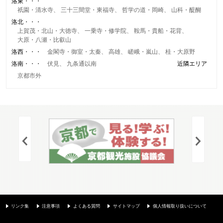
洛東
祇園・清水寺
三十三間堂・東福寺
哲学の道・岡崎
山科・醍醐
洛北
上賀茂・北山・大徳寺
一乗寺・修学院
鞍馬・貴船・花背
大原・八瀬・比叡山
洛西
金閣寺・御室・太秦
高雄
嵯峨・嵐山
桂・大原野
洛南
伏見
九条通以南
近隣エリア
京都市外
リンク集
注意事項
よくある質問
サイトマップ
個人情報取り扱いについて