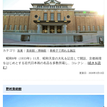
カテゴリ
洛東
美術館・博物館
車椅子で周れる施設
昭和8年（1933年）11月、昭和天皇の大礼を記念して開設。京都画壇
をはじめとする近代日本画の名品を多数所蔵し、コレクシ …[
続きを読
む
]
更新日 : 2026年3月13日
野村美術館