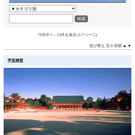
検索
70件中 1～10件を表示 (1/7ページ)
並び替え:五十音順
▲
▼
平安神宮