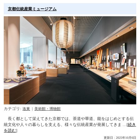
京都伝統産業ミュージアム
カテゴリ
洛東
美術館・博物館
長く都として栄えてきた京都では、茶道や華道、能をはじめとする伝
統文化や人々の暮らしを支える、様々な伝統産業が発展してきま …[
続き
を読む
]
更新日 : 2025年10月6日