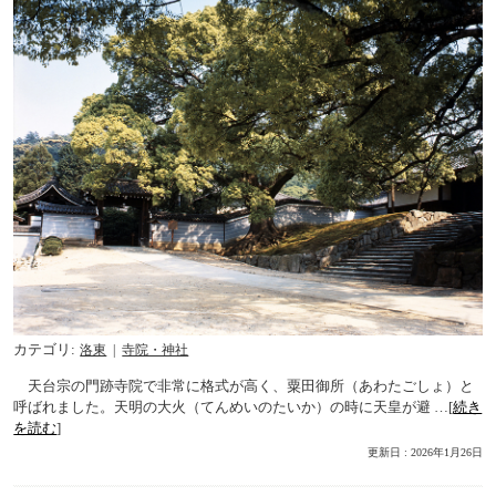
カテゴリ
洛東
寺院・神社
天台宗の門跡寺院で非常に格式が高く、粟田御所（あわたごしょ）と
呼ばれました。天明の大火（てんめいのたいか）の時に天皇が避 …[
続き
を読む
]
更新日 : 2026年1月26日