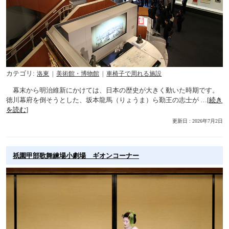
カテゴリ
洛東
美術館・博物館
車椅子で周れる施設
幕末から明治維新にかけては、日本の歴史が大きく動いた時期です。
徳川幕府を倒そうとした、坂本龍馬（りょうま）ら勤王の志士が …[
続き
を読む
]
更新日 : 2026年7月2日
祇󠄀園甲部歌舞練場小劇場 ギオンコーナー